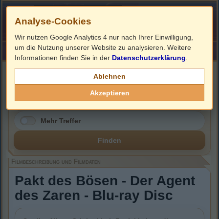
Analyse-Cookies
Wir nutzen Google Analytics 4 nur nach Ihrer Einwilligung,
um die Nutzung unserer Website zu analysieren. Weitere
HOME
Impressum
Links
Informationen finden Sie in der
Datenschutzerklärung
.
Filmbeschreibung, Cover & Blu-ray Infos
Ablehnen
Akzeptieren
Mehr Treffer
Finden
Filmbeschreibung und Filmdaten
Pakt des Bösen - Der Agent
des Zaren - Blu-ray Disc