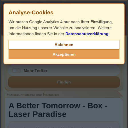
Analyse-Cookies
Wir nutzen Google Analytics 4 nur nach Ihrer Einwilligung,
um die Nutzung unserer Website zu analysieren. Weitere
HOME
Impressum
Links
Informationen finden Sie in der
Datenschutzerklärung
.
Filmbeschreibung, Cover & DVD Infos
Ablehnen
Akzeptieren
Mehr Treffer
Finden
Filmbeschreibung und Filmdaten
A Better Tomorrow - Box -
Laser Paradise