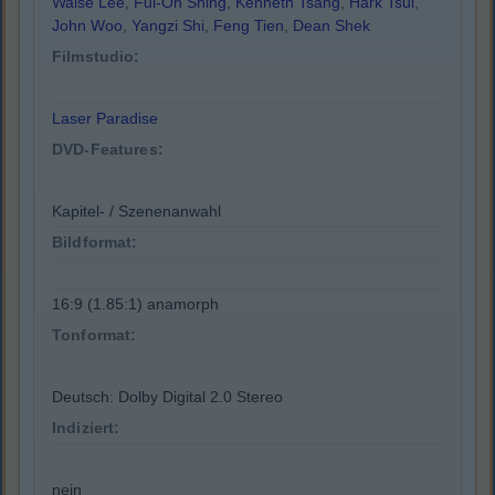
Waise Lee
,
Fui-On Shing
,
Kenneth Tsang
,
Hark Tsui
,
John Woo
,
Yangzi Shi
,
Feng Tien
,
Dean Shek
Filmstudio:
Laser Paradise
DVD-Features:
Kapitel- / Szenenanwahl
Bildformat:
16:9 (1.85:1) anamorph
Tonformat:
Deutsch: Dolby Digital 2.0 Stereo
Indiziert:
nein