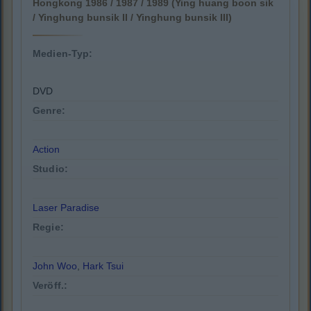
Hongkong 1986 / 1987 / 1989 (Ying huang boon sik
/ Yinghung bunsik II / Yinghung bunsik III)
Medien-Typ:
DVD
Genre:
Action
Studio:
Laser Paradise
Regie:
John Woo
,
Hark Tsui
Veröff.: