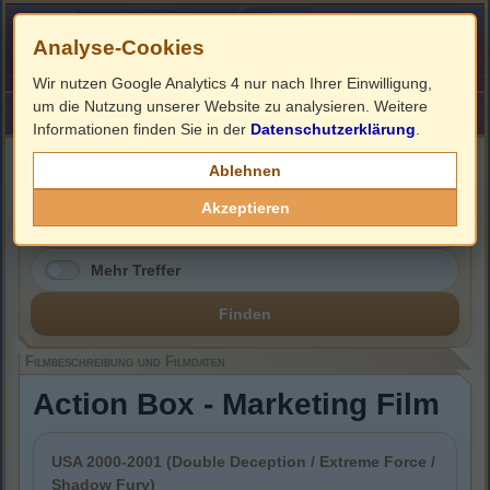
Analyse-Cookies
Wir nutzen Google Analytics 4 nur nach Ihrer Einwilligung,
um die Nutzung unserer Website zu analysieren. Weitere
HOME
Impressum
Links
Informationen finden Sie in der
Datenschutzerklärung
.
Filmbeschreibung, Cover & DVD Infos
Ablehnen
Akzeptieren
Mehr Treffer
Finden
Filmbeschreibung und Filmdaten
Action Box - Marketing Film
USA 2000-2001 (Double Deception / Extreme Force /
Shadow Fury)