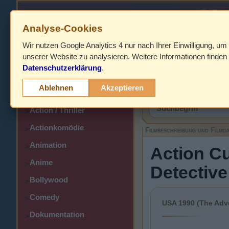
Analyse-Cookies
Wir nutzen Google Analytics 4 nur nach Ihrer Einwilligung, um
HOME
unserer Website zu analysieren. Weitere Informationen finden 
Datenschutzerklärung
.
Abenteuer
>
Filmbeschreibung,
Ablehnen
Akzeptieren
Action
>
Action / Thriller
>
Actionkomödie
>
Filmbeschreibung und Filmd
Animation
>
Action Cu
Anime
>
Detective
Bollywood
>
Comedy
>
USA 1990 (The Adve
Dokumentation
>