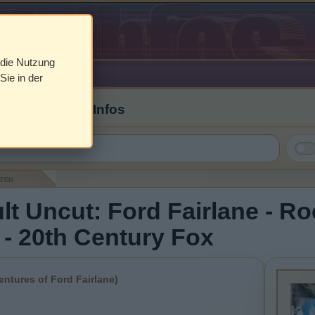
 die Nutzung
Sie in der
 Cover & DVD Infos
aten
lt Uncut: Ford Fairlane - Ro
 - 20th Century Fox
ntures of Ford Fairlane)