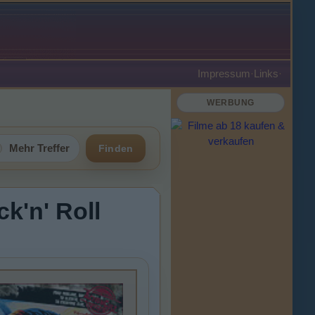
Impressum
·
Links
·
WERBUNG
Mehr Treffer
Finden
ck'n' Roll