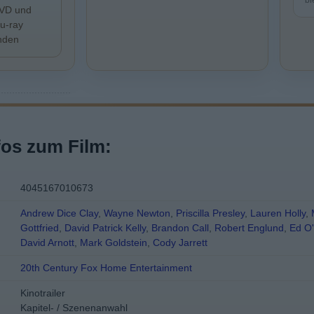
bl
VD und
lu-ray
inden
fos zum Film:
4045167010673
Andrew Dice Clay
,
Wayne Newton
,
Priscilla Presley
,
Lauren Holly
,
Gottfried
,
David Patrick Kelly
,
Brandon Call
,
Robert Englund
,
Ed O'
David Arnott
,
Mark Goldstein
,
Cody Jarrett
20th Century Fox Home Entertainment
Kinotrailer
Kapitel- / Szenenanwahl