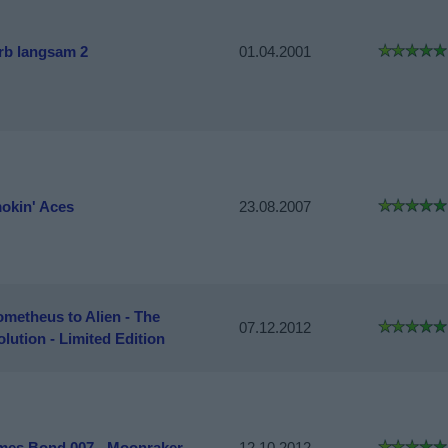
irb langsam 2
01.04.2001
okin' Aces
23.08.2007
ometheus to Alien - The
07.12.2012
lution - Limited Edition
mes Bond 007 - Moonraker
12.10.2012