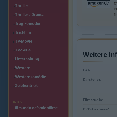
D
Thriller
>
B
Thriller / Drama
f
>
Tragikomödie
>
Trickfilm
>
TV-Movie
>
TV-Serie
>
Weitere In
Unterhaltung
>
Western
>
EAN:
Westernkomödie
>
Darsteller:
Zeichentrick
>
Filmstudio:
LINKS
·
filmundo.de/actionfilme
DVD-Features: