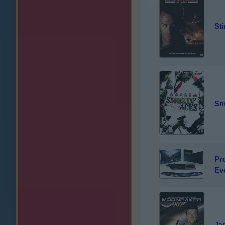
St
Sm
Pr
Evo
Ja