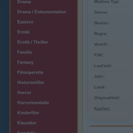
Drama
Medien-Typ:
>
Drama / Dokumentation
Genre:
>
Eastern
>
Studio:
Erotik
>
Regie:
Erotik / Thriller
>
Veröff.:
Familie
>
FSK:
Fantasy
>
Laufzeit:
Filmoperette
>
Jahr:
Historienfilm
>
Land:
Horror
>
Originaltitel:
Horrorkomödie
>
Kaufen:
Kinderfilm
>
Klassiker
>
Komödie