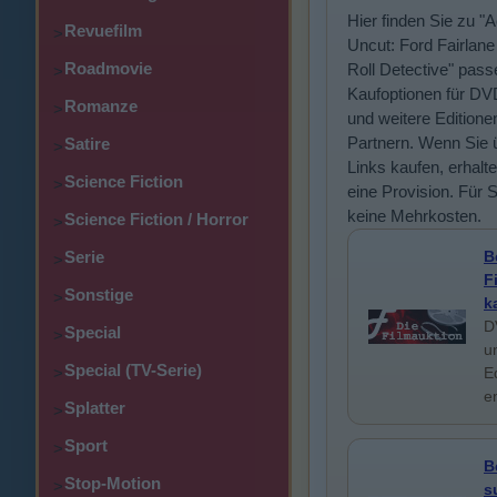
Hier finden Sie zu "A
Revuefilm
>
Uncut: Ford Fairlane
Roadmovie
Roll Detective" pas
>
Kaufoptionen für DV
Romanze
>
und weitere Editione
Partnern. Wenn Sie 
Satire
>
Links kaufen, erhalte
Science Fiction
>
eine Provision. Für 
keine Mehrkosten.
Science Fiction / Horror
>
Serie
B
>
F
Sonstige
>
k
D
Special
>
u
Special (TV-Serie)
>
E
e
Splatter
>
Sport
>
B
Stop-Motion
>
s