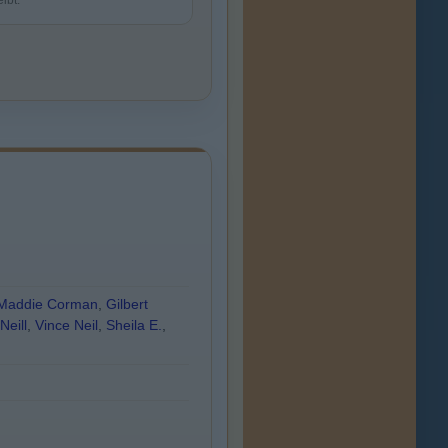
eibt.
Maddie Corman
,
Gilbert
Neill
,
Vince Neil
,
Sheila E.
,