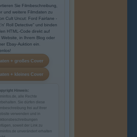
rtieren Sie Filmbeschreibung,
r und weitere Filmdaten zu
ion Cult Uncut: Ford Fairlane -
'n' Roll Detective" und binden
den HTML-Code direkt auf
r Website, in Ihrem Blog oder
iner Ebay-Auktion ein.
enlos!
pyright Hinweis:
lminfos.de, alle Rechte
rbehalten. Sie dürfen diese
lmbeschreibung frei auf Ihrer
bsite verwenden und in
ktionsbeschreibungen
nfügen, soweit der Link zu
lminfos.de unverändert erhalten