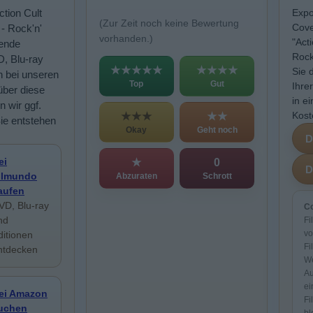
ction Cult
Expo
(Zur Zeit noch keine Bewertung
Cove
 - Rock'n'
vorhanden.)
"Act
sende
Rock
D, Blu-ray
★★★★★
★★★★
Sie 
n bei unseren
Top
Gut
Ihre
über diese
in e
n wir ggf.
Kost
★★★
★★
Sie entstehen
Okay
Geht noch
ei
★
0
ilmundo
Abzuraten
Schrott
aufen
VD, Blu-ray
Co
nd
Fi
vo
ditionen
Fi
ntdecken
We
Au
ei
ei Amazon
Fi
uchen