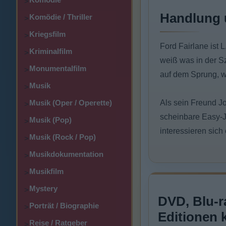
>
Handlung 
Komödie / Thriller
>
Kriegsfilm
>
Ford Fairlane ist 
Kriminalfilm
>
weiß was in der Sz
Monumentalfilm
>
auf dem Sprung, w
Musik
>
Musik (Oper / Operette)
Als sein Freund J
>
scheinbare Easy-J
Musik (Pop)
>
interessieren sich 
Musik (Rock / Pop)
>
Musikdokumentation
>
Musikfilm
>
Mystery
>
DVD, Blu-r
Porträt / Biographie
>
Editionen 
Reise / Ratgeber
>