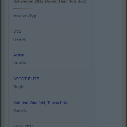
Schweden 2012 (Agent Hamilton Box)
Medien-Typ:
DVD
Genre:
Action
Studio:
ASCOT ELITE
Regie:
Kathrine Windfeld
,
Tobias Falk
Veröff.:
28.10.2014