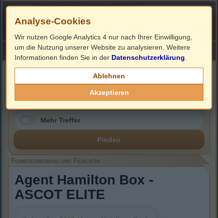
Analyse-Cookies
Wir nutzen Google Analytics 4 nur nach Ihrer Einwilligung,
um die Nutzung unserer Website zu analysieren. Weitere
HOME
Impressum
Links
Informationen finden Sie in der
Datenschutzerklärung
.
Filmbeschreibung, Cover & DVD Infos
Ablehnen
Akzeptieren
Mehr Treffer
Finden
Filmbeschreibung und Filmdaten
Agent Hamilton Box -
ASCOT ELITE