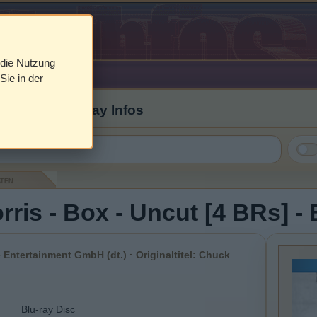
 die Nutzung
Sie in der
 Cover & Blu-ray Infos
aten
ris - Box - Uncut [4 BRs] - 
ntertainment GmbH (dt.) · Originaltitel: Chuck
Blu-ray Disc