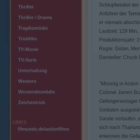
Schlupfwinkel der 
Thriller
>
Anführer der Terro
Thriller / Drama
>
er niemals abschütt
Tragikomödie
>
Laufzeit: 129 Min.
Trickfilm
>
Produktionsjahr: 
Regie: Golan, M
TV-Movie
>
Darsteller: Chuck
TV-Serie
>
Unterhaltung
>
Western
>
"Missing in Action
Westernkomödie
Colonel James Bra
>
Gefangenenlager f
Zeichentrick
>
Soldaten ausgelie
Sande verlaufen, e
LINKS
sich nach Thailan
·
filmundo.de/actionfilme
erkennen die Gefa