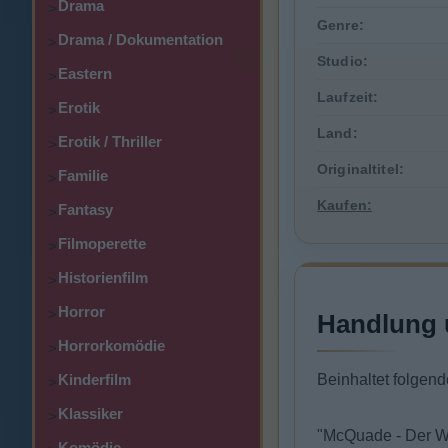
Drama
>
Genre:
Drama / Dokumentation
>
Studio:
Eastern
>
Laufzeit:
Erotik
>
Land:
Erotik / Thriller
>
Originaltitel:
Familie
>
Kaufen:
Fantasy
>
Filmoperette
>
Historienfilm
>
Horror
>
Handlung 
Horrorkomödie
>
Kinderfilm
Beinhaltet folgend
>
Klassiker
>
"McQuade - Der W
Komödie