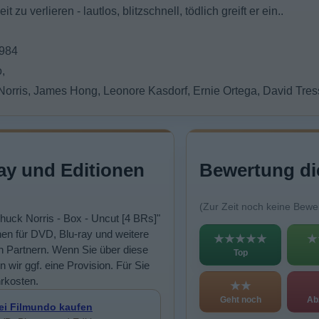
it zu verlieren - lautlos, blitzschnell, tödlich greift er ein..
1984
,
 Norris, James Hong, Leonore Kasdorf, Ernie Ortega, David Tre
ay und Editionen
Bewertung di
(Zur Zeit noch keine Bewe
Chuck Norris - Box - Uncut [4 BRs]"
en für DVD, Blu-ray und weitere
★★★★★
★
n Partnern. Wenn Sie über diese
Top
n wir ggf. eine Provision. Für Sie
rkosten.
★★
Geht noch
Ab
ei Filmundo kaufen