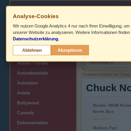
Analyse-Cookies
Wir nutzen Google Analytics 4 nur nach Ihrer Einwilligung, um
HOME
unserer Website zu analysieren. Weitere Informationen finden 
Datenschutzerklärung
.
Abenteuer
>
Filmbeschreibung,
Ablehnen
Akzeptieren
Action
>
Action / Thriller
>
Actionkomödie
>
Filmbeschreibung und Filmd
Animation
>
Chuck Nor
Anime
>
Bollywood
>
Studio: MGM Home E
Norris Box
Comedy
>
Dokumentation
>
Medien-Typ: