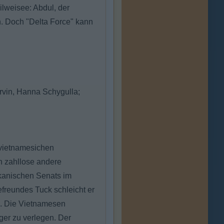
ilweisee: Abdul, der
en. Doch "Delta Force" kann
rvin, Hanna Schygulla;
 vietnamesichen
h zahllose andere
ikanischen Senats im
eefreundes Tuck schleicht er
l. Die Vietnamesen
er zu verlegen. Der