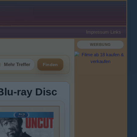
Impressum
·
Links
·
WERBUNG
Mehr Treffer
Finden
Blu-ray Disc