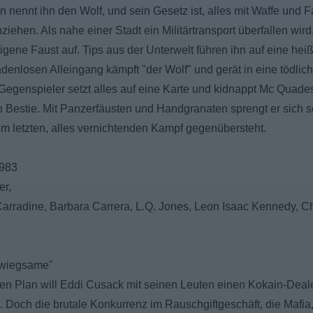
 nennt ihn den Wolf, und sein Gesetz ist, alles mit Waffe und Fa
ehen. Als nahe einer Stadt ein Militärtransport überfallen wird
igene Faust auf. Tips aus der Unterwelt führen ihn auf eine he
enlosen Alleingang kämpft "der Wolf" und gerät in eine tödlich
Gegenspieler setzt alles auf eine Karte und kidnappt Mc Quades 
 Bestie. Mit Panzerfäusten und Handgranaten sprengt er sich se
m letzten, alles vernichtenden Kampf gegenübersteht.
1983
er,
Carradine, Barbara Carrera, L.Q. Jones, Leon Isaac Kennedy, C
hwiegsame"
erten Plan will Eddi Cusack mit seinen Leuten einen Kokain-De
Doch die brutale Konkurrenz im Rauschgiftgeschäft, die Mafia