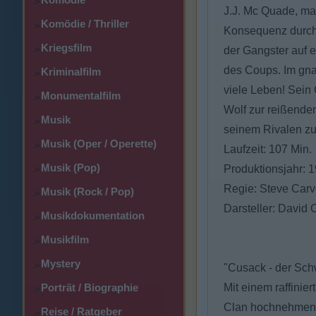
>
J.J. Mc Quade, man
Komödie / Thriller
>
Konsequenz durchzi
Kriegsfilm
>
der Gangster auf e
des Coups. Im gnad
Kriminalfilm
>
viele Leben! Sein 
Monumentalfilm
>
Wolf zur reißenden
Musik
>
seinem Rivalen zu
Musik (Oper / Operette)
>
Laufzeit: 107 Min.
Musik (Pop)
Produktionsjahr: 
>
Regie: Steve Carv
Musik (Rock / Pop)
>
Darsteller: David 
Musikdokumentation
>
Musikfilm
>
Mystery
>
"Cusack - der Sc
Porträt / Biographie
Mit einem raffini
>
Clan hochnehmen. 
Reise / Ratgeber
>