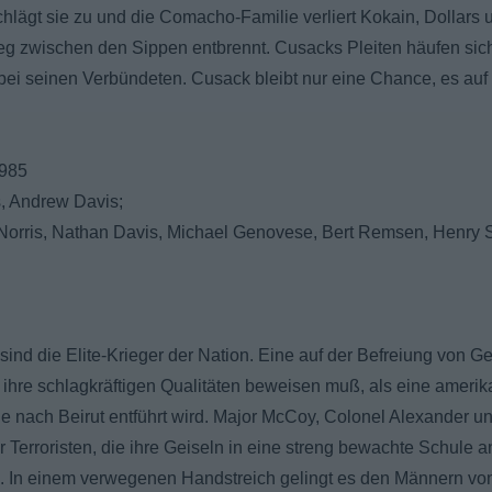
schlägt sie zu und die Comacho-Familie verliert Kokain, Dollars
ieg zwischen den Sippen entbrennt. Cusacks Pleiten häufen sich.
 bei seinen Verbündeten. Cusack bleibt nur eine Chance, es auf
1985
, Andrew Davis;
 Norris, Nathan Davis, Michael Genovese, Bert Remsen, Henry S
 sind die Elite-Krieger der Nation. Eine auf der Befreiung von Ge
 ihre schlagkräftigen Qualitäten beweisen muß, als eine ameri
 nach Beirut entführt wird. Major McCoy, Colonel Alexander u
r Terroristen, die ihre Geiseln in eine streng bewachte Schule 
. In einem verwegenen Handstreich gelingt es den Männern von