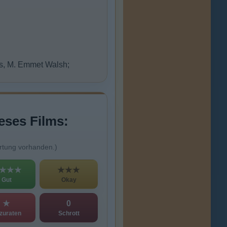
ss, M. Emmet Walsh;
eses Films:
rtung vorhanden.)
★★★
★★★
Gut
Okay
★
0
zuraten
Schrott