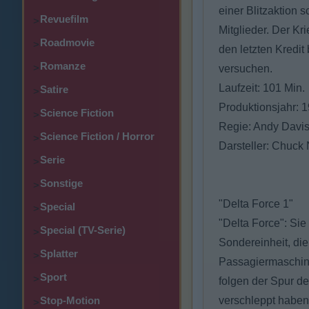
einer Blitzaktion 
Revuefilm
>
Mitglieder. Der Kr
Roadmovie
>
den letzten Kredit
Romanze
>
versuchen.
Laufzeit: 101 Min.
Satire
>
Produktionsjahr: 
Science Fiction
>
Regie: Andy Davis
Science Fiction / Horror
>
Darsteller: Chuck
Serie
>
Sonstige
>
"Delta Force 1"
Special
>
"Delta Force": Sie
Special (TV-Serie)
>
Sondereinheit, die
Splatter
>
Passagiermaschine
Sport
>
folgen der Spur de
Stop-Motion
verschleppt haben
>