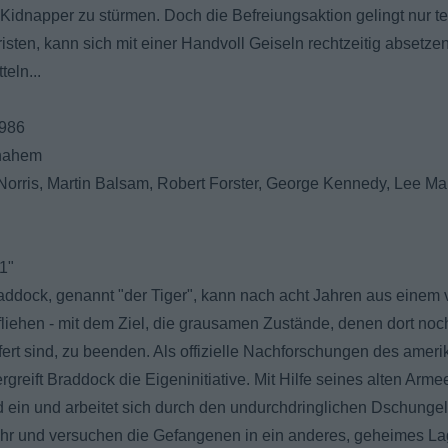
Kidnapper zu stürmen. Doch die Befreiungsaktion gelingt nur te
risten, kann sich mit einer Handvoll Geiseln rechtzeitig absetz
eln...
1986
enahem
 Norris, Martin Balsam, Robert Forster, George Kennedy, Lee Ma
 1"
ddock, genannt "der Tiger", kann nach acht Jahren aus einem
liehen - mit dem Ziel, die grausamen Zustände, denen dort noc
fert sind, zu beenden. Als offizielle Nachforschungen des amer
rgreift Braddock die Eigeninitiative. Mit Hilfe seines alten Arm
d ein und arbeitet sich durch den undurchdringlichen Dschunge
hr und versuchen die Gefangenen in ein anderes, geheimes Lag