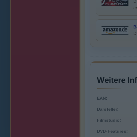
D
e
B
D
Weitere In
EAN:
Darsteller:
Filmstudio:
DVD-Features: