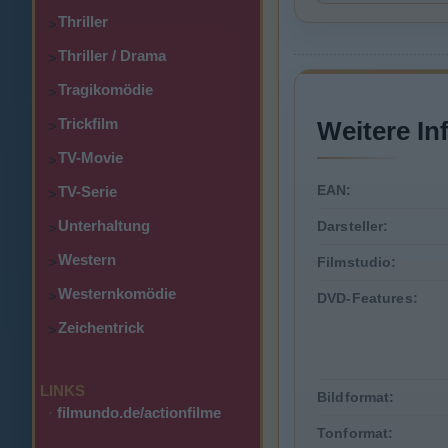
Thriller
>
Thriller / Drama
>
Tragikomödie
>
Trickfilm
Weitere In
>
TV-Movie
>
EAN:
TV-Serie
>
Unterhaltung
Darsteller:
>
Western
>
Filmstudio:
Westernkomödie
>
DVD-Features:
Zeichentrick
>
LINKS
Bildformat:
·
filmundo.de/actionfilme
Tonformat: