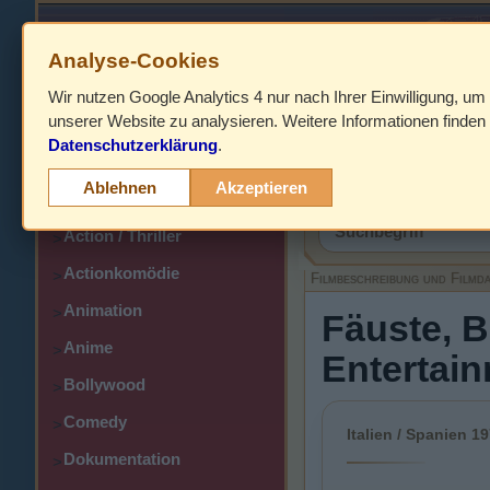
Analyse-Cookies
Wir nutzen Google Analytics 4 nur nach Ihrer Einwilligung, um
HOME
unserer Website zu analysieren. Weitere Informationen finden 
Datenschutzerklärung
.
Abenteuer
>
Filmbeschreibung,
Ablehnen
Akzeptieren
Action
>
Action / Thriller
>
Actionkomödie
>
Filmbeschreibung und Filmd
Animation
>
Fäuste, B
Anime
>
Entertai
Bollywood
>
Comedy
>
Italien / Spanien 19
Dokumentation
>