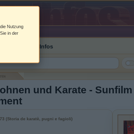
 die Nutzung
Sie in der
 Cover & DVD Infos
aten
ohnen und Karate - Sunfilm
nment
73 (Storia de karatè, pugni e fagioli)