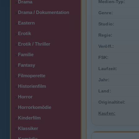
Drama
Medien-Typ:
>
Drama / Dokumentation
Genre:
>
Eastern
>
Studio:
Erotik
>
Regie:
Erotik / Thriller
>
Veröff.:
Familie
>
FSK:
Fantasy
>
Laufzeit:
Filmoperette
>
Jahr:
Historienfilm
>
Land:
Horror
>
Originaltitel:
Horrorkomödie
>
Kaufen:
Kinderfilm
>
Klassiker
>
Komödie