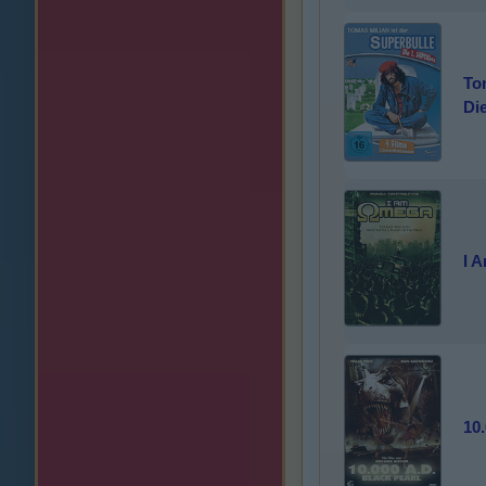
Ton
Di
I 
10.