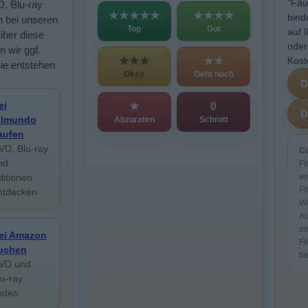
"Fäu
D, Blu-ray
★★★★★
★★★★
bind
n bei unseren
Top
Gut
auf 
über diese
oder
n wir ggf.
★★★
★★
Kost
Sie entstehen
Okay
Geht noch
ei
★
0
ilmundo
Abzuraten
Schrott
aufen
VD, Blu-ray
Co
nd
Fi
ditionen
vo
Fi
ntdecken
We
Au
ei
ei Amazon
Fi
uchen
bl
VD und
lu-ray
inden