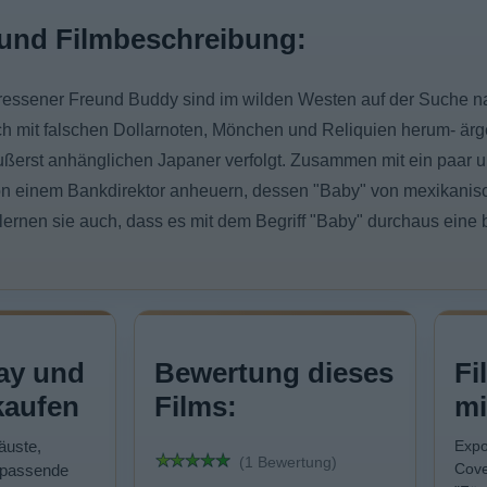
und Filmbeschreibung:
ressener Freund Buddy sind im wilden Westen auf der Suche 
h mit falschen Dollarnoten, Mönchen und Reliquien herum- ärg
ßerst anhänglichen Japaner verfolgt. Zusammen mit ein paar 
on einem Bankdirektor anheuern, dessen "Baby" von mexikanis
lernen sie auch, dass es mit dem Begriff "Baby" durchaus ein
ay und
Bewertung dieses
Fi
kaufen
Films:
mi
äuste,
Expo
(1 Bewertung)
Cove
 passende