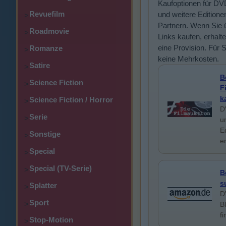
Kaufoptionen für DV
Revuefilm
und weitere Editione
>
Partnern. Wenn Sie 
Roadmovie
>
Links kaufen, erhalte
eine Provision. Für 
Romanze
>
keine Mehrkosten.
Satire
>
B
Science Fiction
>
F
k
Science Fiction / Horror
>
D
Serie
>
u
E
Sonstige
>
e
Special
>
Special (TV-Serie)
>
B
s
Splatter
>
D
Sport
>
B
f
Stop-Motion
>