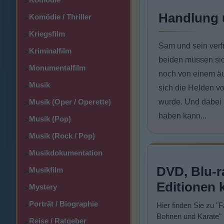
>
Handlung 
Komödie / Thriller
>
Kriegsfilm
>
Sam und sein verf
Kriminalfilm
>
beiden müssen sic
Monumentalfilm
>
noch von einem äu
Musik
>
sich die Helden v
Musik (Oper / Operette)
wurde. Und dabei 
>
haben kann...
Musik (Pop)
>
Musik (Rock / Pop)
>
Musikdokumentation
>
DVD, Blu-r
Musikfilm
>
Editionen 
Mystery
>
Porträt / Biographie
>
Hier finden Sie zu "F
Bohnen und Karate"
Reise / Ratgeber
>