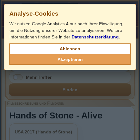
Analyse-Cookies
Wir nutzen Google Analytics 4 nur nach Ihrer Einwilligung,
um die Nutzung unserer Website zu analysieren. Weitere
HOME
Impressum
Links
Informationen finden Sie in der
Datenschutzerklärung
.
Filmbeschreibung, Cover & DVD Infos
Ablehnen
Akzeptieren
Mehr Treffer
Finden
Filmbeschreibung und Filmdaten
Hands of Stone - Alive
USA 2017 (Hands of Stone)