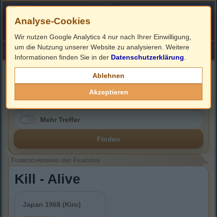
Analyse-Cookies
Wir nutzen Google Analytics 4 nur nach Ihrer Einwilligung,
um die Nutzung unserer Website zu analysieren. Weitere
HOME
Impressum
Links
Informationen finden Sie in der
Datenschutzerklärung
.
Filmbeschreibung, Cover & DVD Infos
Ablehnen
Akzeptieren
Mehr Treffer
Finden
Filmbeschreibung und Filmdaten
Kill - Alive
Japan 1968 (Kiru)