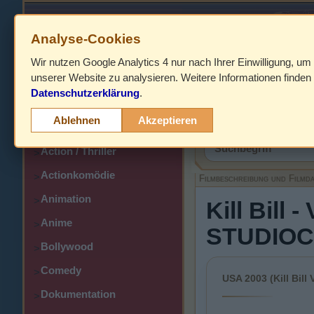
Analyse-Cookies
Wir nutzen Google Analytics 4 nur nach Ihrer Einwilligung, um
HOME
unserer Website zu analysieren. Weitere Informationen finden 
Datenschutzerklärung
.
Abenteuer
>
Filmbeschreibung,
Ablehnen
Akzeptieren
Action
>
Action / Thriller
>
Actionkomödie
>
Filmbeschreibung und Filmd
Animation
>
Kill Bill 
Anime
>
STUDIO
Bollywood
>
Comedy
>
USA 2003 (Kill Bill Vo
Dokumentation
>