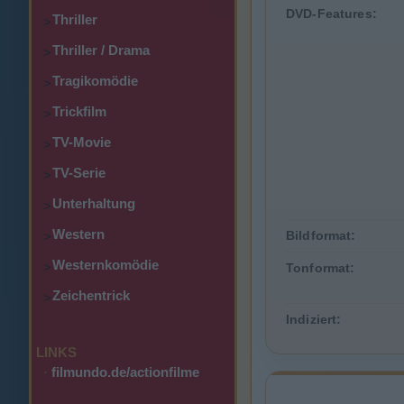
DVD-Features:
Thriller
>
Thriller / Drama
>
Tragikomödie
>
Trickfilm
>
TV-Movie
>
TV-Serie
>
Unterhaltung
>
Western
Bildformat:
>
Westernkomödie
>
Tonformat:
Zeichentrick
>
Indiziert:
LINKS
·
filmundo.de/actionfilme