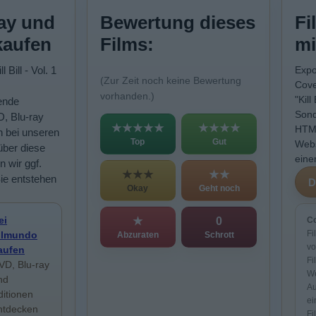
ay und
Bewertung dieses
Fi
kaufen
Films:
mi
l Bill - Vol. 1
Expo
(Zur Zeit noch keine Bewertung
Cove
vorhanden.)
"Kill
ende
Sond
D, Blu-ray
★★★★★
★★★★
HTML
n bei unseren
Top
Gut
Webs
über diese
eine
n wir ggf.
★★★
★★
Sie entstehen
Okay
Geht noch
ei
★
0
Co
Fi
ilmundo
Abzuraten
Schrott
vo
aufen
Fi
VD, Blu-ray
We
nd
Au
ditionen
ei
ntdecken
Fi