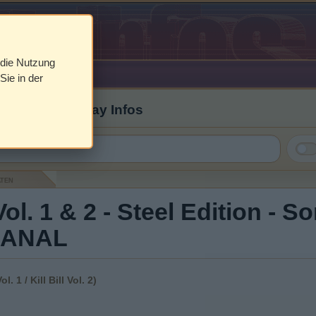
 die Nutzung
Sie in der
 Cover & Blu-ray Infos
aten
- Vol. 1 & 2 - Steel Edition - 
CANAL
l. 1 / Kill Bill Vol. 2)