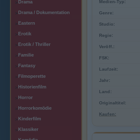
Drama
Medien-Typ:
>
Drama / Dokumentation
Genre:
>
Eastern
>
Studio:
Erotik
>
Regie:
Erotik / Thriller
>
Veröff.:
Familie
>
FSK:
Fantasy
>
Laufzeit:
Filmoperette
>
Jahr:
Historienfilm
>
Land:
Horror
>
Originaltitel:
Horrorkomödie
>
Kaufen:
Kinderfilm
>
Klassiker
>
Komödie