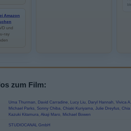
bl
ei Amazon
uchen
VD und
lu-ray
inden
fos zum Film:
Uma Thurman
,
David Carradine
,
Lucy Liu
,
Daryl Hannah
,
Vivica A
Michael Parks
,
Sonny Chiba
,
Chiaki Kuriyama
,
Julie Dreyfus
,
Chia
Kazuki Kitamura
,
Akaji Maro
,
Michael Bowen
STUDIOCANAL GmbH