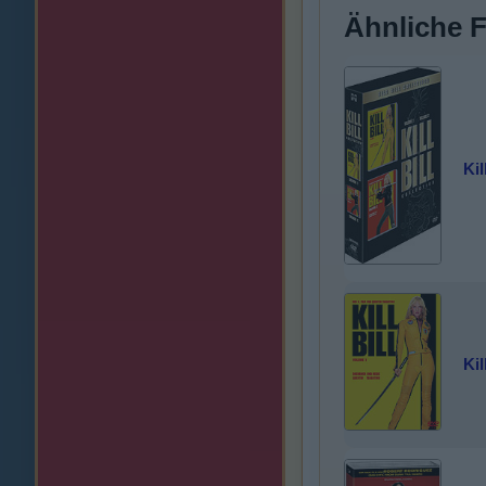
Ähnliche 
Kil
Kil