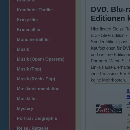
>
DVD, Blu-r
Komödie / Thriller
>
Editionen 
Kriegsfilm
>
Hier finden Sie zu "Kil
Kriminalfilm
>
& 2 - Steel Edition -
Monumentalfilm
>
Sonderedition" pass
Kaufoptionen für DV
Musik
>
und weitere Editione
Musik (Oper / Operette)
>
Partnern. Wenn Sie 
Links kaufen, erhalte
Musik (Pop)
>
eine Provision. Für 
Musik (Rock / Pop)
>
keine Mehrkosten.
Musikdokumentation
>
B
F
Musikfilm
>
k
Mystery
D
>
u
Porträt / Biographie
>
E
e
Reise / Ratgeber
>