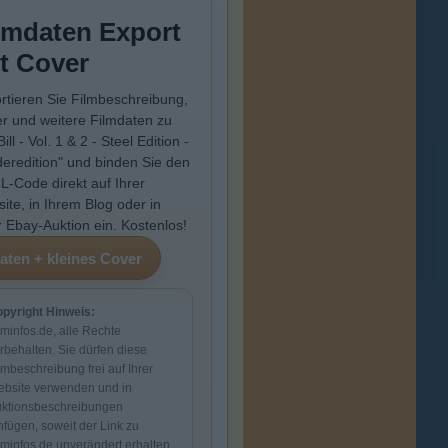
lmdaten Export
t Cover
rtieren Sie Filmbeschreibung,
r und weitere Filmdaten zu
 Bill - Vol. 1 & 2 - Steel Edition -
eredition" und binden Sie den
-Code direkt auf Ihrer
ite, in Ihrem Blog oder in
r Ebay-Auktion ein. Kostenlos!
pyright Hinweis:
lminfos.de, alle Rechte
rbehalten. Sie dürfen diese
lmbeschreibung frei auf Ihrer
bsite verwenden und in
ktionsbeschreibungen
nfügen, soweit der Link zu
lminfos.de unverändert erhalten