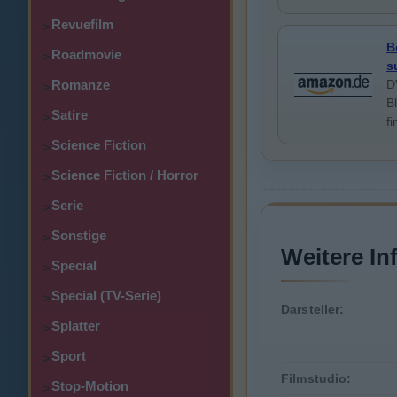
Revuefilm
>
B
Roadmovie
>
s
Romanze
D
>
B
Satire
>
f
Science Fiction
>
Science Fiction / Horror
>
Serie
>
Sonstige
>
Weitere In
Special
>
Special (TV-Serie)
>
Darsteller:
Splatter
>
Sport
>
Filmstudio:
Stop-Motion
>