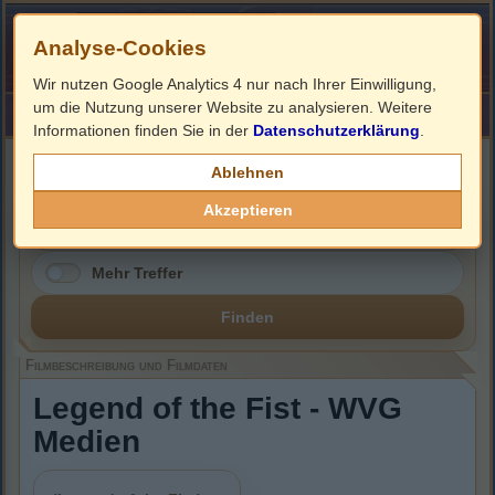
Analyse-Cookies
Wir nutzen Google Analytics 4 nur nach Ihrer Einwilligung,
um die Nutzung unserer Website zu analysieren. Weitere
HOME
Impressum
Links
Informationen finden Sie in der
Datenschutzerklärung
.
Filmbeschreibung, Cover & DVD Infos
Ablehnen
Akzeptieren
Mehr Treffer
Finden
Filmbeschreibung und Filmdaten
Legend of the Fist - WVG
Medien