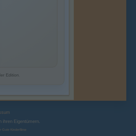
er Edition.
ssum
 ihren Eigentümern.
e
·
Gute Kinderfilme