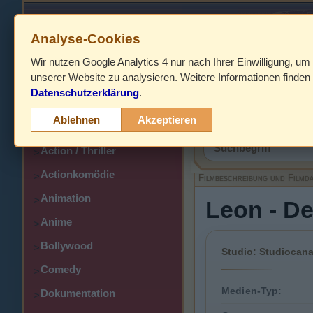
Analyse-Cookies
Wir nutzen Google Analytics 4 nur nach Ihrer Einwilligung, um
HOME
unserer Website zu analysieren. Weitere Informationen finden 
Datenschutzerklärung
.
Abenteuer
>
Filmbeschreibung,
Ablehnen
Akzeptieren
Action
>
Action / Thriller
>
Actionkomödie
>
Filmbeschreibung und Filmd
Animation
>
Leon - De
Anime
>
Bollywood
>
Studio: Studiocana
Comedy
>
Medien-Typ:
Dokumentation
>