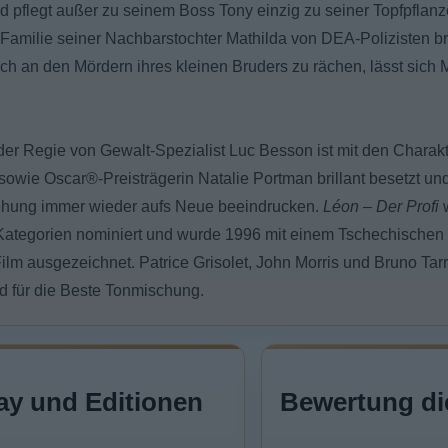
 pflegt außer zu seinem Boss Tony einzig zu seiner Topfpflanze
e Familie seiner Nachbarstochter Mathilda von DEA-Polizisten brut
ch an den Mördern ihres kleinen Bruders zu rächen, lässt sich Ma
 der Regie von Gewalt-Spezialist Luc Besson ist mit den Charak
owie Oscar®-Preisträgerin Natalie Portman brillant besetzt un
ehung immer wieder aufs Neue beeindrucken.
Léon – Der Profi
w
Kategorien nominiert und wurde 1996 mit einem Tschechischen
lm ausgezeichnet. Patrice Grisolet, John Morris und Bruno Tarr
 für die Beste Tonmischung.
ay und Editionen
Bewertung di