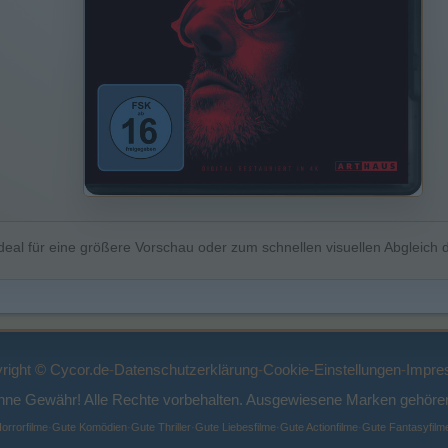
deal für eine größere Vorschau oder zum schnellen visuellen Abgleich d
right © Cycor.de
-
Datenschutzerklärung
-
Cookie-Einstellungen
-
Impre
ohne Gewähr! Alle Rechte vorbehalten. Ausgewiesene Marken gehören
orrorfilme
·
Gute Komödien
·
Gute Thriller
·
Gute Liebesfilme
·
Gute Actionfilme
·
Gute Fantasyfilm