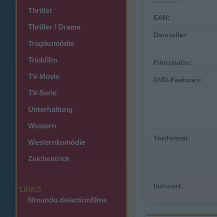
Thriller
>
EAN:
Thriller / Drama
>
Darsteller:
Tragikomödie
>
Trickfilm
>
Filmstudio:
TV-Movie
>
DVD-Features:
TV-Serie
>
Unterhaltung
>
Western
>
Tonformat:
Westernkomödie
>
Zeichentrick
>
Indiziert:
LINKS
·
filmundo.de/actionfilme