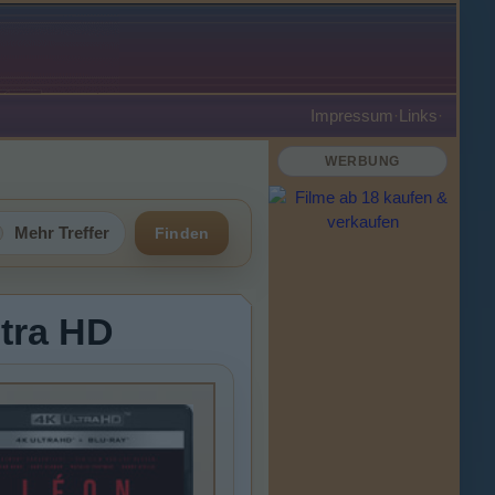
Impressum
·
Links
·
WERBUNG
Mehr Treffer
Finden
ltra HD