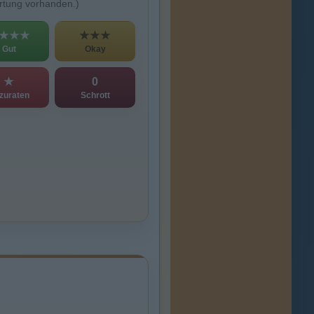
rtung vorhanden.)
★★★
★★★
Gut
Okay
★
0
zuraten
Schrott