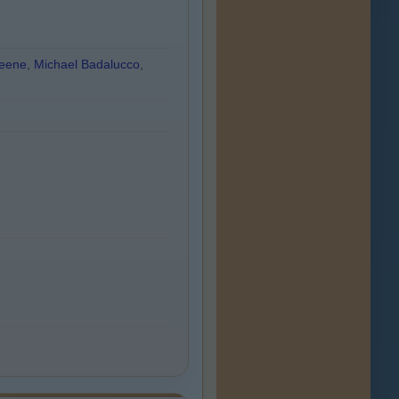
reene
,
Michael Badalucco
,