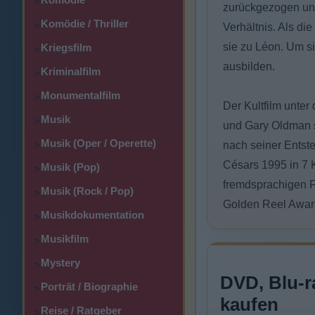
>
zurückgezogen und
Komödie / Thriller
>
Verhältnis. Als di
sie zu Léon. Um si
Kriegsfilm
>
ausbilden.
Kriminalfilm
>
Monumentalfilm
>
Der Kultfilm unter
Musik
>
und Gary Oldman s
Musik (Oper / Operette)
>
nach seiner Entst
Césars 1995 in 7 
Musik (Pop)
>
fremdsprachigen Fi
Musik (Rock / Pop)
>
Golden Reel Award
Musikdokumentation
>
Musikfilm
>
Mystery
>
DVD, Blu-r
Porträt / Biographie
>
kaufen
Reise / Ratgeber
>