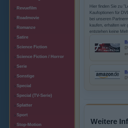
Hier finden Sie zu "
Revuefilm
>
Kaufoptionen für DVD
Roadmovie
>
bei unseren Partner
kaufen, erhalten wir 
Romanze
>
entstehen keine Meh
Satire
>
B
Science Fiction
>
D
e
Science Fiction / Horror
>
Serie
>
B
Sonstige
>
D
Special
>
Special (TV-Serie)
>
Splatter
>
Sport
>
Weitere In
Stop-Motion
>