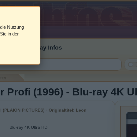
 die Nutzung
Sie in der
 Cover & Blu-ray Infos
aten
r Profi (1996) - Blu-ray 4K U
l (PLAION PICTURES) · Originaltitel: Leon
Blu-ray 4K Ultra HD