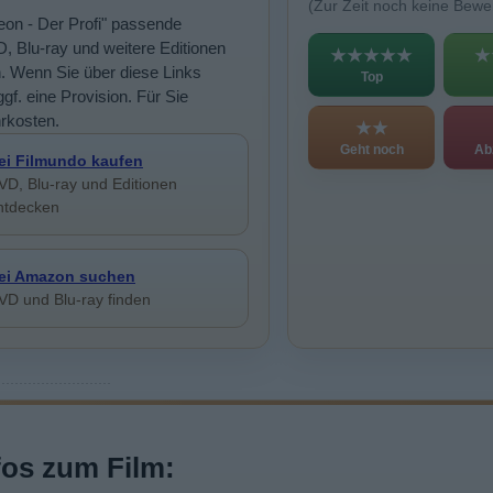
(Zur Zeit noch keine Bewe
Leon - Der Profi" passende
, Blu-ray und weitere Editionen
★★★★★
★
n. Wenn Sie über diese Links
Top
ggf. eine Provision. Für Sie
rkosten.
★★
Geht noch
Ab
ei Filmundo kaufen
VD, Blu-ray und Editionen
ntdecken
ei Amazon suchen
VD und Blu-ray finden
fos zum Film: