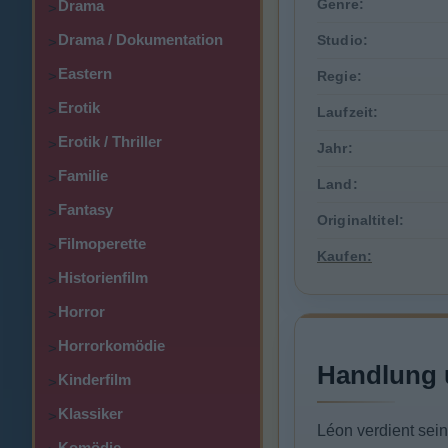
Genre:
Drama
>
Drama / Dokumentation
Studio:
>
Eastern
>
Regie:
Erotik
>
Laufzeit:
Erotik / Thriller
>
Jahr:
Familie
>
Land:
Fantasy
>
Originaltitel:
Filmoperette
>
Kaufen:
Historienfilm
>
Horror
>
Horrorkomödie
>
Handlung 
Kinderfilm
>
Klassiker
>
Léon verdient sein
Komödie