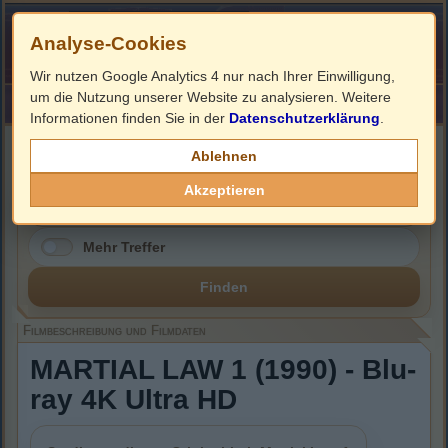
Analyse-Cookies
Wir nutzen Google Analytics 4 nur nach Ihrer Einwilligung,
um die Nutzung unserer Website zu analysieren. Weitere
HOME
Impressum
Links
Informationen finden Sie in der
Datenschutzerklärung
.
Filmbeschreibung, Cover & Blu-ray Infos
Ablehnen
Akzeptieren
Mehr Treffer
Finden
Filmbeschreibung und Filmdaten
MARTIAL LAW 1 (1990) - Blu-
ray 4K Ultra HD