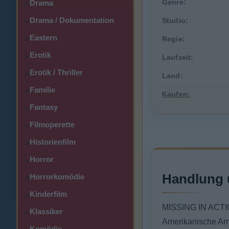
Genre:
Drama
>
Drama / Dokumentation
Studio:
>
Eastern
>
Regie:
Erotik
>
Laufzeit:
Erotik / Thriller
>
Land:
Familie
>
Kaufen:
Fantasy
>
Filmoperette
>
Historienfilm
>
Horror
>
Handlung 
Horrorkomödie
>
Kinderfilm
>
MISSING IN ACT
Klassiker
>
Amerikanische Ar
Komödie