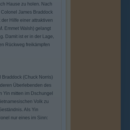
ach Hause zu holen. Nach
t Colonel James Braddock
der Hilfe einer attraktiven
(M. Emmet Walsh) gelangt
 Damit ist er in der Lage,
inen Rückweg freikämpfen
 Braddock (Chuck Norris)
nderen Überlebenden des
 Yin mitten im Dschungel
vietnamesischen Volk zu
Geständnis. Als Yin
onel nur eines im Sinn: