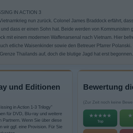
SING IN ACTION 3
 Vietnamkrieg nun zurück. Colonel James Braddock erfährt, dass
 und dass er einen Sohn hat. Beide werden von Kommunisten g
ck mit einem modernen Waffenarsenal nach Vietnam. Hier befrei
auch etliche Waisenkinder sowie den Betreuer Pfarrer Polansk
 Grenze Thailands auf, doch die blutige Jagd hat erst begonnen.
ay und Editionen
Bewertung di
(Zur Zeit noch keine Bewe
issing in Action 1-3 Trilogy"
en für DVD, Blu-ray und weitere
★★★★★
★
n Partnern. Wenn Sie über diese
Top
n wir ggf. eine Provision. Für Sie