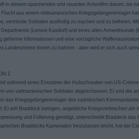
ft in diesem spannenden und rasanten Actionfilm darum, sie n
 Flucht aus einem vietnamesischen Kriegsgefangenenlager ha
be, vermisste Soldaten ausfindig zu machen und zu befreien. Mit 
 Departments (Lenore Kasdorf) und eines alten Armeefreunds 
g geheime Informationen und eine vorzügliche Waffenausrüstung.
ns Landesinnere hinein zu bahnen - aber wird er sich auch se
ON 2
ird während eines Einsatzes der Hubschrauber von US-Colonel
rn von vietnamesischen Soldaten abgeschossen. Er und die a
in das Kriegsgefangenenlager des sadistischen Kommandanten
iel: Er will Braddock zwingen, angebliche Kriegsverbrechen am 
rpressung und Folterung genötigt, unterschreibt Braddock das 
rsprechen Braddocks Kameraden freizulassen bricht, hat der Col