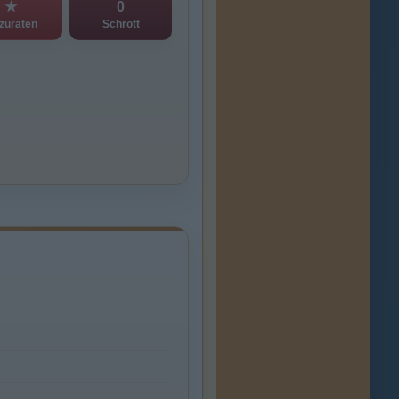
★
0
zuraten
Schrott