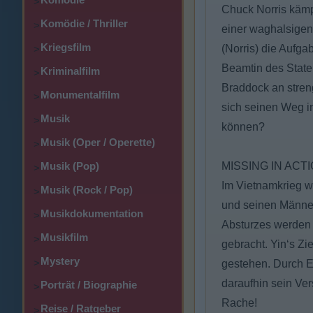
>
Chuck Norris kämp
Komödie / Thriller
>
einer waghalsigen
Kriegsfilm
(Norris) die Aufga
>
Beamtin des State
Kriminalfilm
>
Braddock an stren
Monumentalfilm
>
sich seinen Weg i
Musik
>
können?
Musik (Oper / Operette)
>
Musik (Pop)
MISSING IN ACTI
>
Im Vietnamkrieg w
Musik (Rock / Pop)
>
und seinen Männe
Musikdokumentation
>
Absturzes werden 
Musikfilm
>
gebracht. Yin‘s Z
Mystery
>
gestehen. Durch E
daraufhin sein Ve
Porträt / Biographie
>
Rache!
Reise / Ratgeber
>