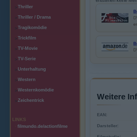
entstehen keine Meh
Thriller
>
B
Thriller / Drama
>
D
e
Tragikomödie
>
Trickfilm
>
B
TV-Movie
>
D
TV-Serie
>
Unterhaltung
>
Western
>
Westernkomödie
>
Weitere In
Zeichentrick
>
EAN:
LINKS
Darsteller:
·
filmundo.de/actionfilme
Filmstudio: