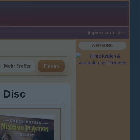
Impressum
·
Links
·
WERBUNG
Mehr Treffer
Finden
y Disc