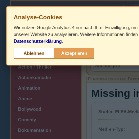
Analyse-Cookies
Wir nutzen Google Analytics 4 nur nach Ihrer Einwilligung, um
HOME
unserer Website zu analysieren. Weitere Informationen finden 
Datenschutzerklärung
.
Abenteuer
>
Filmbeschreibung,
Ablehnen
Akzeptieren
Action
>
Action / Thriller
>
Actionkomödie
>
Filmbeschreibung und Filmd
Animation
>
Missing i
Anime
>
Bollywood
>
Studio: ELEA-Medi
Comedy
>
Medien-Typ:
Dokumentation
>