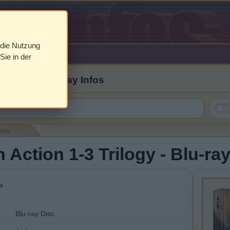
 die Nutzung
Sie in der
 Cover & Blu-ray Infos
aten
n Action 1-3 Trilogy - Blu-ra
a
Blu-ray Disc