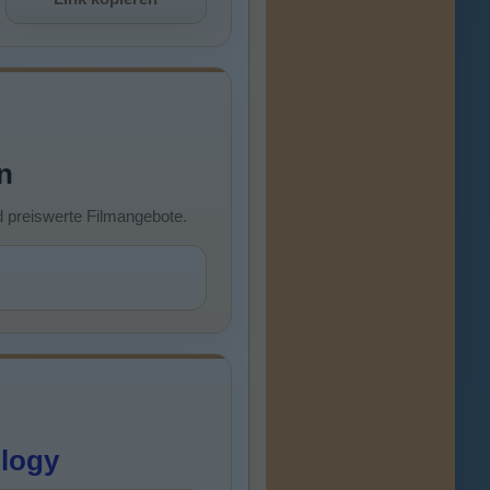
n
d preiswerte Filmangebote.
ilogy