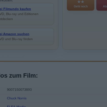
rkosten.
★★
Geht noch
Ab
ei Filmundo kaufen
VD, Blu-ray und Editionen
ntdecken
ei Amazon suchen
VD und Blu-ray finden
fos zum Film:
9007150073893
Chuck Norris
ELEA-Media