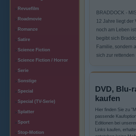
Revuefilm
>
BRADDOCK - MIS
Roadmovie
>
12 Jahre liegt der
Romanze
noch am Leben ist
>
begibt sich Braddo
Satire
>
Familie, sondern 
Science Fiction
>
sich zur rettenden
Science Fiction / Horror
>
Serie
>
Sonstige
>
DVD, Blu-r
Special
>
kaufen
Special (TV-Serie)
>
Hier finden Sie zu "M
Splatter
>
passende Kaufoption
Sport
>
Editionen bei unsere
Links kaufen, erhalte
Stop-Motion
>