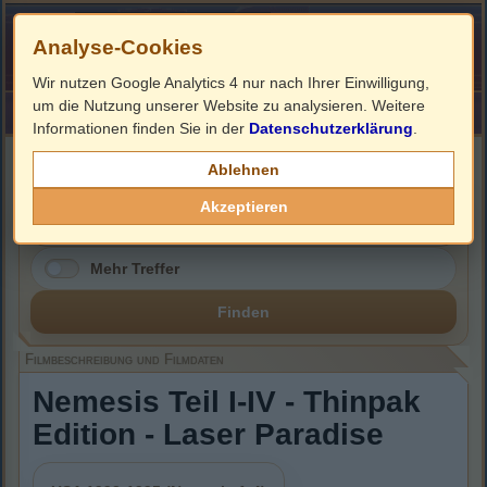
Analyse-Cookies
Wir nutzen Google Analytics 4 nur nach Ihrer Einwilligung,
um die Nutzung unserer Website zu analysieren. Weitere
HOME
Impressum
Links
Informationen finden Sie in der
Datenschutzerklärung
.
Filmbeschreibung, Cover & DVD Infos
Ablehnen
Akzeptieren
Mehr Treffer
Finden
Filmbeschreibung und Filmdaten
Nemesis Teil I-IV - Thinpak
Edition - Laser Paradise