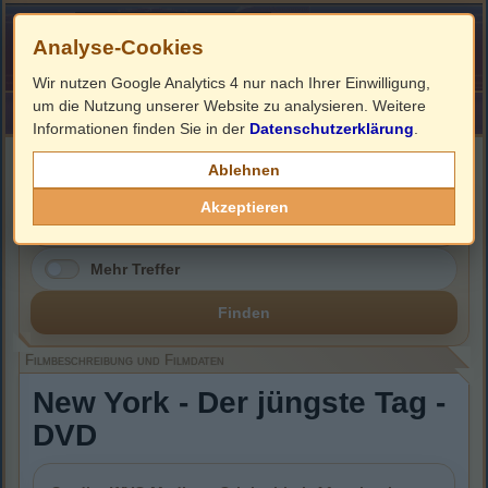
Analyse-Cookies
Wir nutzen Google Analytics 4 nur nach Ihrer Einwilligung,
um die Nutzung unserer Website zu analysieren. Weitere
HOME
Impressum
Links
Informationen finden Sie in der
Datenschutzerklärung
.
Filmbeschreibung, Cover & DVD Infos
Ablehnen
Akzeptieren
Mehr Treffer
Finden
Filmbeschreibung und Filmdaten
New York - Der jüngste Tag -
DVD