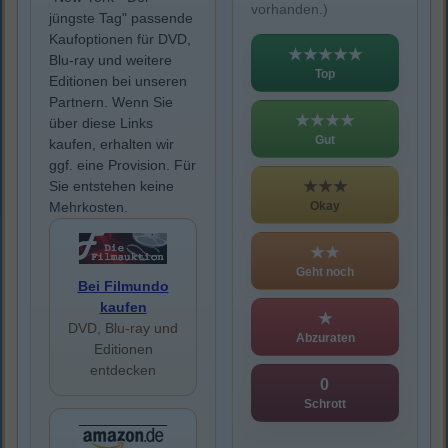
vorhanden.)
jüngste Tag" passende
Kaufoptionen für DVD,
★★★★★
Blu-ray und weitere
Top
Editionen bei unseren
Partnern. Wenn Sie
★★★★
über diese Links
Gut
kaufen, erhalten wir
ggf. eine Provision. Für
★★★
Sie entstehen keine
Okay
Mehrkosten.
★★
Geht noch
Bei Filmundo
kaufen
★
DVD, Blu-ray und
Abzuraten
Editionen
entdecken
0
Schrott