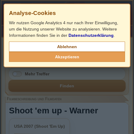
Analyse-Cookies
Wir nutzen Google Analytics 4 nur nach Ihrer Einwilligung,
um die Nutzung unserer Website zu analysieren. Weitere
HOME
Impressum
Links
Informationen finden Sie in der
Datenschutzerklärung
.
Filmbeschreibung, Cover & DVD Infos
Ablehnen
Akzeptieren
Mehr Treffer
Finden
Filmbeschreibung und Filmdaten
Shoot 'em up - Warner
USA 2007 (Shoot 'Em Up)