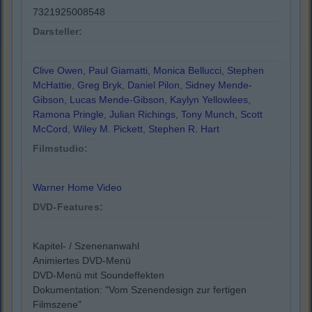
7321925008548
Darsteller:
Clive Owen
,
Paul Giamatti
,
Monica Bellucci
,
Stephen
McHattie
,
Greg Bryk
,
Daniel Pilon
,
Sidney Mende-
Gibson
,
Lucas Mende-Gibson
,
Kaylyn Yellowlees
,
Ramona Pringle
,
Julian Richings
,
Tony Munch
,
Scott
McCord
,
Wiley M. Pickett
,
Stephen R. Hart
Filmstudio:
Warner Home Video
DVD-Features:
Kapitel- / Szenenanwahl
Animiertes DVD-Menü
DVD-Menü mit Soundeffekten
Dokumentation: "Vom Szenendesign zur fertigen
Filmszene"