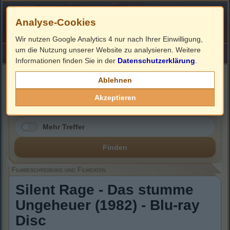
Analyse-Cookies
Wir nutzen Google Analytics 4 nur nach Ihrer Einwilligung,
um die Nutzung unserer Website zu analysieren. Weitere
HOME
Impressum
Links
Informationen finden Sie in der
Datenschutzerklärung
.
Filmbeschreibung, Cover & Blu-ray Infos
Ablehnen
Akzeptieren
Mehr Treffer
Finden
Filmbeschreibung und Filmdaten
Silent Rage - Das stumme
Ungeheuer (1982) - Blu-ray
Disc