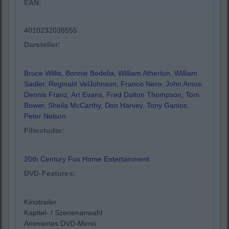
EAN:
4010232038555
Darsteller:
Bruce Willis
,
Bonnie Bedelia
,
William Atherton
,
William
Sadler
,
Reginald VelJohnson
,
Franco Nero
,
John Amos
,
Dennis Franz
,
Art Evans
,
Fred Dalton Thompson
,
Tom
Bower
,
Sheila McCarthy
,
Don Harvey
,
Tony Ganios
,
Peter Nelson
Filmstudio:
20th Century Fox Home Entertainment
DVD-Features:
Kinotrailer
Kapitel- / Szenenanwahl
Animiertes DVD-Menü