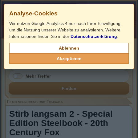
Analyse-Cookies
Wir nutzen Google Analytics 4 nur nach Ihrer Einwilligung,
um die Nutzung unserer Website zu analysieren. Weitere
HOME
Impressum
Links
Informationen finden Sie in der
Datenschutzerklärung
.
Filmbeschreibung, Cover & DVD Infos
Ablehnen
Akzeptieren
Mehr Treffer
Finden
Filmbeschreibung und Filmdaten
Stirb langsam 2 - Special
Edition Steelbook - 20th
Century Fox