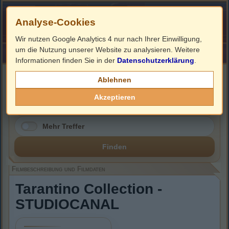
Analyse-Cookies
Wir nutzen Google Analytics 4 nur nach Ihrer Einwilligung,
um die Nutzung unserer Website zu analysieren. Weitere
HOME
Impressum
Links
Informationen finden Sie in der
Datenschutzerklärung
.
Filmbeschreibung, Cover & DVD Infos
Ablehnen
Akzeptieren
Mehr Treffer
Finden
Filmbeschreibung und Filmdaten
Tarantino Collection -
STUDIOCANAL