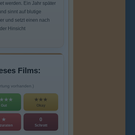
et werden. Ein Jahr später
nd sinnt auf blutige
er und setzt einen nach
der Hinsicht
eses Films:
rtung vorhanden.)
★★★
★★★
Gut
Okay
★
0
zuraten
Schrott