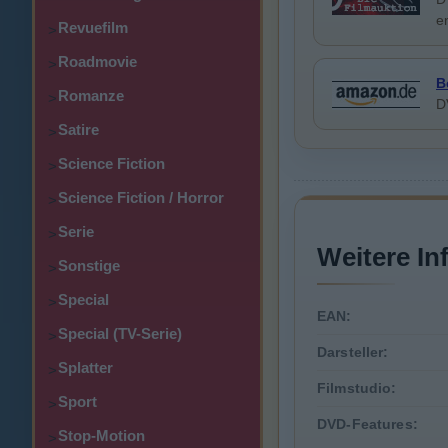
e
Revuefilm
>
Roadmovie
>
B
Romanze
>
D
Satire
>
Science Fiction
>
Science Fiction / Horror
>
Serie
>
Weitere In
Sonstige
>
Special
>
EAN:
Special (TV-Serie)
>
Darsteller:
Splatter
>
Filmstudio:
Sport
>
DVD-Features:
Stop-Motion
>