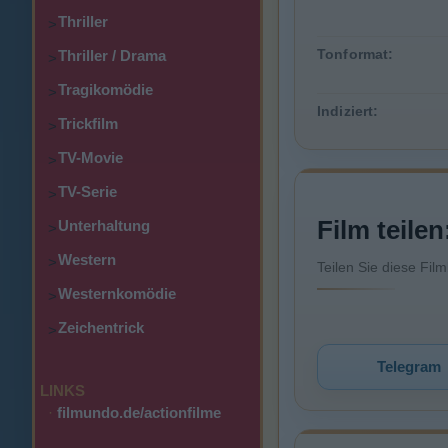
Thriller
>
Tonformat:
Thriller / Drama
>
Tragikomödie
>
Indiziert:
Trickfilm
>
TV-Movie
>
TV-Serie
>
Film teilen
Unterhaltung
>
Western
>
Teilen Sie diese Fil
Westernkomödie
>
Zeichentrick
>
Telegram
LINKS
·
filmundo.de/actionfilme