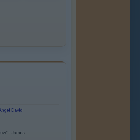
Angel David
Crow" - James