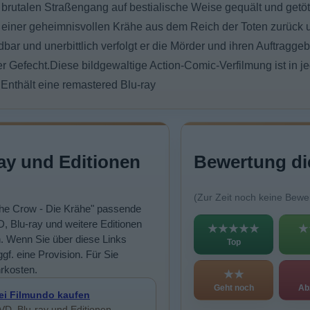
 brutalen Straßengang auf bestialische Weise gequält und getöt
fe einer geheimnisvollen Krähe aus dem Reich der Toten zurück u
r und unerbittlich verfolgt er die Mörder und ihren Auftraggeb
 Gefecht.Diese bildgewaltige Action-Comic-Verfilmung ist in je
Enthält eine remastered Blu-ray
ay und Editionen
Bewertung di
(Zur Zeit noch keine Bewe
"The Crow - Die Krähe" passende
, Blu-ray und weitere Editionen
★★★★★
★
n. Wenn Sie über diese Links
Top
ggf. eine Provision. Für Sie
rkosten.
★★
Geht noch
Ab
ei Filmundo kaufen
VD, Blu-ray und Editionen