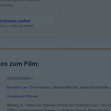
ntdecken
ei Amazon suchen
VD und Blu-ray finden
fos zum Film:
5053083268657
Brandon Lee
,
Ernie Hudson
,
Michael Wincott
,
David Patrick Kelly
,
Paramount Pictures
Making of - Hinter den Kulissen,Porträt des Schöpfers von "The 
O'Barr,Ungeschnittene Szenen,Zusätzliche Szenen,Entwürfe des