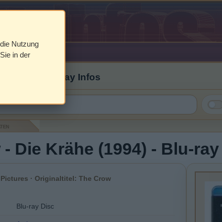
 die Nutzung
Sie in der
 Cover & Blu-ray Infos
aten
- Die Krähe (1994) - Blu-ray
ictures · Originaltitel: The Crow
Blu-ray Disc