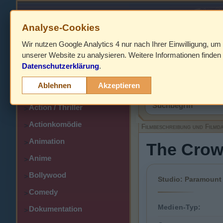
Analyse-Cookies
Wir nutzen Google Analytics 4 nur nach Ihrer Einwilligung, um
HOME
unserer Website zu analysieren. Weitere Informationen finden 
Datenschutzerklärung
.
Abenteuer
>
Filmbeschreibung,
Ablehnen
Akzeptieren
Action
>
Action / Thriller
>
Actionkomödie
>
Filmbeschreibung und Filmd
Animation
>
The Crow 
Anime
>
Bollywood
>
Studio: Paramount P
Comedy
>
Medien-Typ:
Dokumentation
>