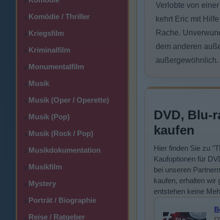
>
Verlobte von einer
Komödie / Thriller
>
kehrt Eric mit Hil
Rache. Unverwundba
Kriegsfilm
>
dem anderen außer
Kriminalfilm
>
außergewöhnlich. 
Monumentalfilm
>
Musik
>
Musik (Oper / Operette)
>
DVD, Blu-r
Musik (Pop)
>
kaufen
Musik (Rock / Pop)
>
Hier finden Sie zu 
Musikdokumentation
>
Kaufoptionen für DVD
Musikfilm
>
bei unseren Partner
kaufen, erhalten wir 
Mystery
>
entstehen keine Meh
Porträt / Biographie
>
B
Reise / Ratgeber
>
D