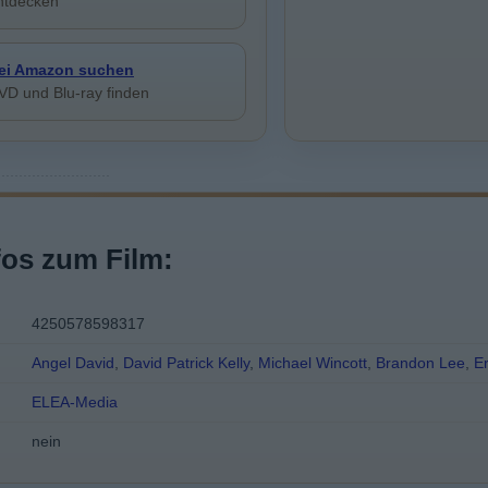
ntdecken
ei Amazon suchen
VD und Blu-ray finden
fos zum Film:
4250578598317
Angel David
,
David Patrick Kelly
,
Michael Wincott
,
Brandon Lee
,
E
ELEA-Media
nein