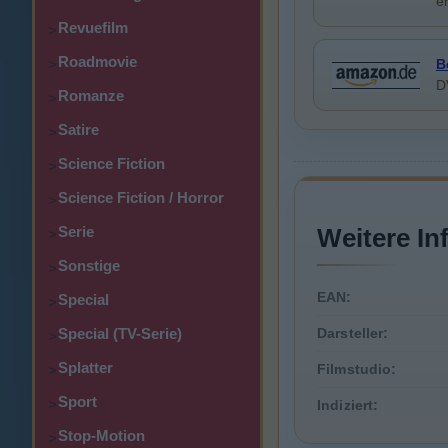
e
Revuefilm
>
Roadmovie
>
B
D
Romanze
>
Satire
>
Science Fiction
>
Science Fiction / Horror
>
Serie
Weitere In
>
Sonstige
>
EAN:
Special
>
Special (TV-Serie)
Darsteller:
>
Splatter
Filmstudio:
>
Sport
>
Indiziert:
Stop-Motion
>