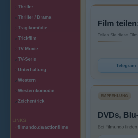
Thriller
>
Thriller / Drama
>
Film teilen
Tragikomödie
>
Teilen Sie diese Fil
Trickfilm
>
TV-Movie
>
TV-Serie
>
Telegram
Unterhaltung
>
Western
>
Westernkomödie
>
EMPFEHLUNG
Zeichentrick
>
DVDs, Blu
LINKS
Bei Filmundo finden
·
filmundo.de/actionfilme