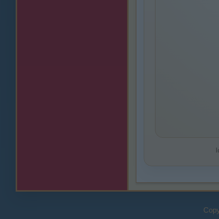
I
Copy