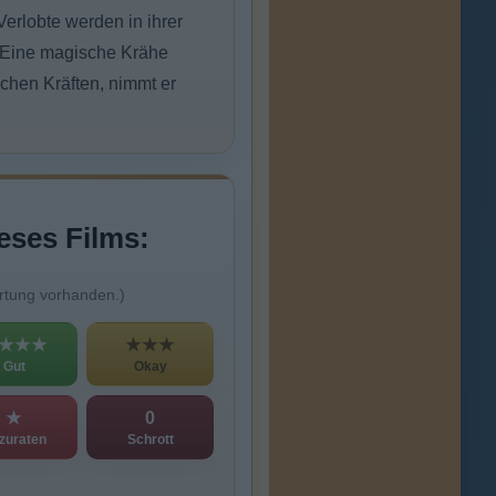
Verlobte werden in ihrer
. Eine magische Krähe
chen Kräften, nimmt er
eses Films:
rtung vorhanden.)
★★★
★★★
Gut
Okay
★
0
zuraten
Schrott