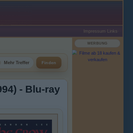
Impressum
·
Links
·
WERBUNG
Mehr Treffer
Finden
94) - Blu-ray