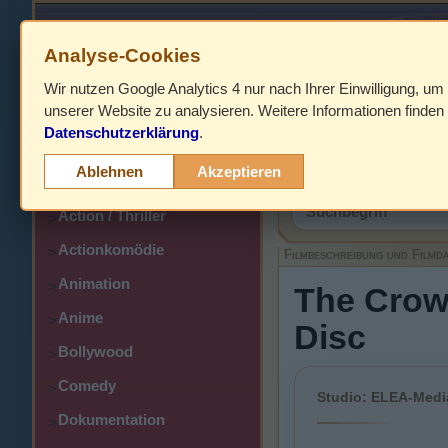
Analyse-Cookies
Wir nutzen Google Analytics 4 nur nach Ihrer Einwilligung, um
HOME
unserer Website zu analysieren. Weitere Informationen finden 
Datenschutzerklärung
.
Abenteuer
>
Filmbeschreibung,
Ablehnen
Akzeptieren
Action
>
Action / Thriller
>
Actionkomödie
>
Filmbeschreibung und Filmd
Animation
>
The Crow 
Anime
>
Disc
Bollywood
>
Comedy
>
Studio: ELEA-Media
Dokumentation
>