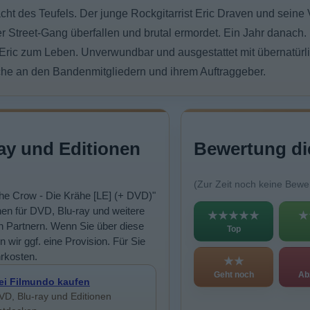
ht des Teufels. Der junge Rockgitarrist Eric Draven und seine 
 Street-Gang überfallen und brutal ermordet. Ein Jahr danach
 Eric zum Leben. Unverwundbar und ausgestattet mit übernatürli
he an den Bandenmitgliedern und ihrem Auftraggeber.
ay und Editionen
Bewertung di
(Zur Zeit noch keine Bewe
The Crow - Die Krähe [LE] (+ DVD)"
en für DVD, Blu-ray und weitere
★★★★★
★
n Partnern. Wenn Sie über diese
Top
n wir ggf. eine Provision. Für Sie
rkosten.
★★
Geht noch
Ab
ei Filmundo kaufen
VD, Blu-ray und Editionen