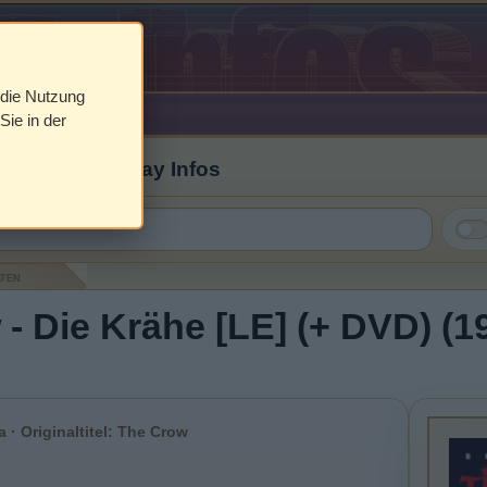
 die Nutzung
Sie in der
 Cover & Blu-ray Infos
aten
- Die Krähe [LE] (+ DVD) (19
 · Originaltitel: The Crow