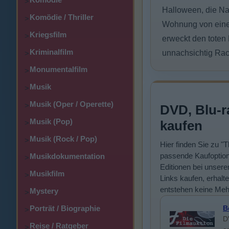
>
Halloween, die Nac
Komödie / Thriller
>
Wohnung von einer
Kriegsfilm
>
erweckt den toten
Kriminalfilm
unnachsichtig Rac
>
Monumentalfilm
>
Musik
>
Musik (Oper / Operette)
>
DVD, Blu-r
Musik (Pop)
kaufen
>
Musik (Rock / Pop)
>
Hier finden Sie zu "
passende Kaufoption
Musikdokumentation
>
Editionen bei unsere
Musikfilm
>
Links kaufen, erhalte
entstehen keine Meh
Mystery
>
Porträt / Biographie
B
>
D
Reise / Ratgeber
>