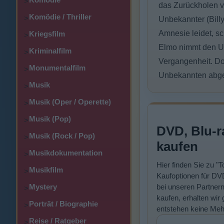
>
das Zurückholen vo
Komödie / Thriller
>
Unbekannter (Billy
Amnesie leidet, s
Kriegsfilm
>
Elmo nimmt den Un
Kriminalfilm
>
Vergangenheit. Do
Monumentalfilm
>
Unbekannten abge
Musik
>
Musik (Oper / Operette)
>
Musik (Pop)
>
DVD, Blu-r
Musik (Rock / Pop)
>
kaufen
Musikdokumentation
>
Hier finden Sie zu 
Musikfilm
>
Kaufoptionen für DVD
Mystery
bei unseren Partner
>
kaufen, erhalten wir 
Porträt / Biographie
>
entstehen keine Meh
Reise / Ratgeber
>