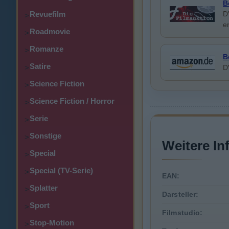
B
Revuefilm
D
>
e
Roadmovie
>
Romanze
>
B
Satire
>
D
Science Fiction
>
Science Fiction / Horror
>
Serie
>
Sonstige
>
Weitere In
Special
>
Special (TV-Serie)
>
EAN:
Splatter
>
Darsteller:
Sport
>
Filmstudio:
Stop-Motion
>