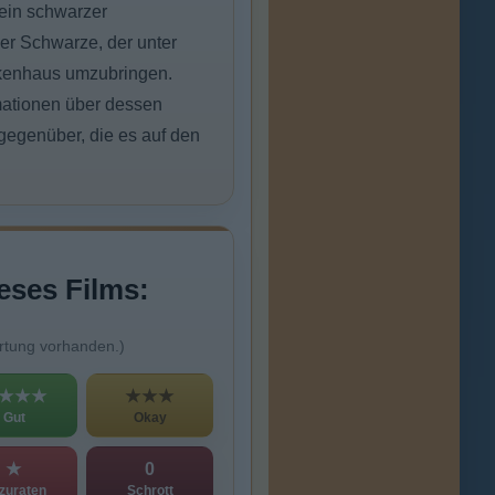
 ein schwarzer
der Schwarze, der unter
nkenhaus umzubringen.
mationen über dessen
gegenüber, die es auf den
eses Films:
rtung vorhanden.)
★★★
★★★
Gut
Okay
★
0
zuraten
Schrott