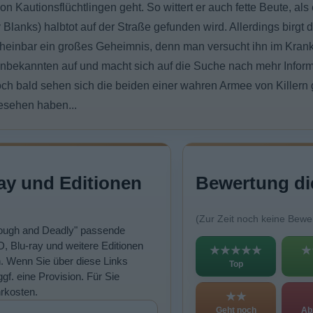
n Kautionsflüchtlingen geht. So wittert er auch fette Beute, als
 Blanks) halbtot auf der Straße gefunden wird. Allerdings birgt 
cheinbar ein großes Geheimnis, denn man versucht ihn im Kra
bekannten auf und macht sich auf die Suche nach mehr Infor
ch bald sehen sich die beiden einer wahren Armee von Killern 
sehen haben...
ay und Editionen
Bewertung di
(Zur Zeit noch keine Bewe
"Tough and Deadly" passende
, Blu-ray und weitere Editionen
★★★★★
★
n. Wenn Sie über diese Links
Top
ggf. eine Provision. Für Sie
rkosten.
★★
Geht noch
Ab