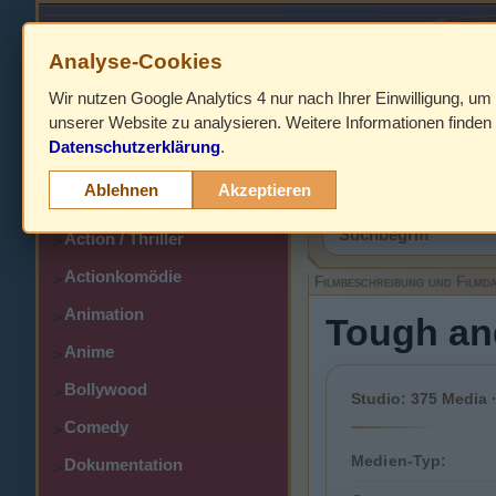
Analyse-Cookies
Wir nutzen Google Analytics 4 nur nach Ihrer Einwilligung, um
HOME
unserer Website zu analysieren. Weitere Informationen finden 
Datenschutzerklärung
.
Abenteuer
>
Filmbeschreibung,
Ablehnen
Akzeptieren
Action
>
Action / Thriller
>
Actionkomödie
>
Filmbeschreibung und Filmd
Animation
>
Tough an
Anime
>
Bollywood
>
Studio: 375 Media ·
Comedy
>
Medien-Typ:
Dokumentation
>