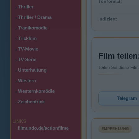
Tonformat:
Thriller
>
Thriller / Drama
>
Indiziert:
Tragikomödie
>
Trickfilm
>
TV-Movie
>
Film teilen
TV-Serie
>
Teilen Sie diese Fil
Unterhaltung
>
Western
>
Westernkomödie
>
Telegram
Zeichentrick
>
LINKS
·
filmundo.de/actionfilme
EMPFEHLUNG