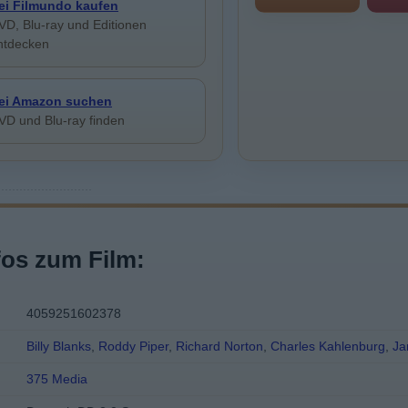
ei Filmundo kaufen
VD, Blu-ray und Editionen
ntdecken
ei Amazon suchen
VD und Blu-ray finden
fos zum Film:
4059251602378
Billy Blanks
,
Roddy Piper
,
Richard Norton
,
Charles Kahlenburg
,
Ja
375 Media