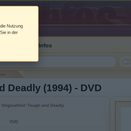
 die Nutzung
Sie in der
 Cover & DVD Infos
aten
d Deadly (1994) - DVD
 Originaltitel: Tough and Deadly
DVD