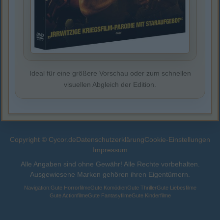
Ideal für eine größere Vorschau oder zum schnellen
visuellen Abgleich der Edition.
Copyright © Cycor.de
Datenschutzerklärung
Cookie-Einstellungen
Impressum
Alle Angaben sind ohne Gewähr! Alle Rechte vorbehalten.
Ausgewiesene Marken gehören ihren Eigentümern.
Navigation:
Gute Horrorfilme
Gute Komödien
Gute Thriller
Gute Liebesfilme
Gute Actionfilme
Gute Fantasyfilme
Gute Kinderfilme