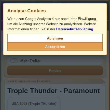
Analyse-Cookies
Wir nutzen Google Analytics 4 nur nach Ihrer Einwilligung,
um die Nutzung unserer Website zu analysieren. Weitere
HOME
Impressum
Links
Informationen finden Sie in der
Datenschutzerklärung
.
Filmbeschreibung, Cover & DVD Infos
Ablehnen
Akzeptieren
Mehr Treffer
Finden
Filmbeschreibung und Filmdaten
Tropic Thunder - Paramount
USA 2008 (Tropic Thunder)