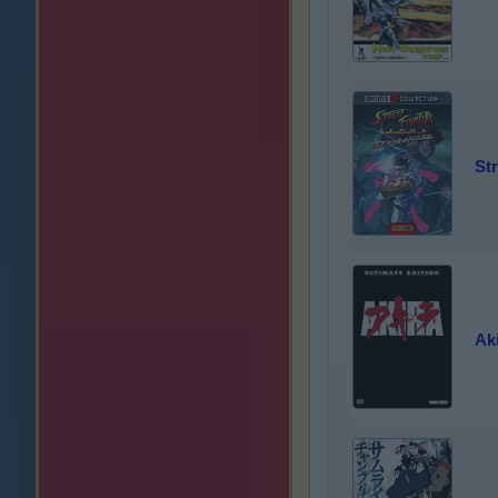
St
Aki