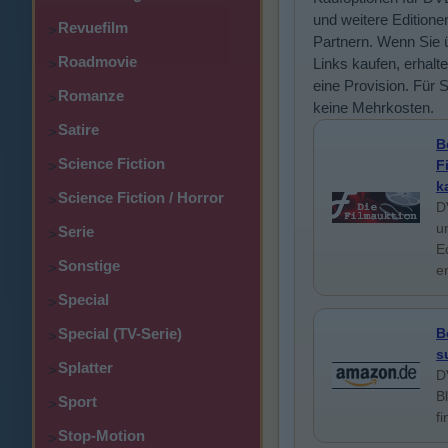
und weitere Editione
Revuefilm
>
Partnern. Wenn Sie 
Roadmovie
Links kaufen, erhalte
>
eine Provision. Für 
Romanze
>
keine Mehrkosten.
Satire
>
B
Science Fiction
F
>
k
Science Fiction / Horror
>
D
u
Serie
>
E
Sonstige
>
e
Special
>
Special (TV-Serie)
B
>
s
Splatter
>
D
B
Sport
>
f
Stop-Motion
>