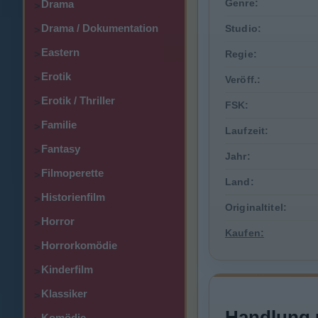
Genre:
Drama
>
Drama / Dokumentation
Studio:
>
Eastern
>
Regie:
Erotik
>
Veröff.:
Erotik / Thriller
>
FSK:
Familie
>
Laufzeit:
Fantasy
>
Jahr:
Filmoperette
>
Land:
Historienfilm
>
Originaltitel:
Horror
>
Kaufen:
Horrorkomödie
>
Kinderfilm
>
Klassiker
>
Handlung 
Komödie