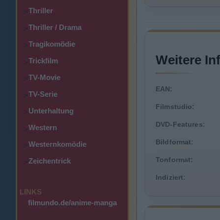
Thriller
>
Thriller / Drama
>
Tragikomödie
>
Weitere In
Trickfilm
>
TV-Movie
>
EAN:
TV-Serie
>
Filmstudio:
Unterhaltung
>
DVD-Features:
Western
>
Bildformat:
Westernkomödie
>
Tonformat:
Zeichentrick
>
Indiziert:
LINKS
·
filmundo.de/anime-manga