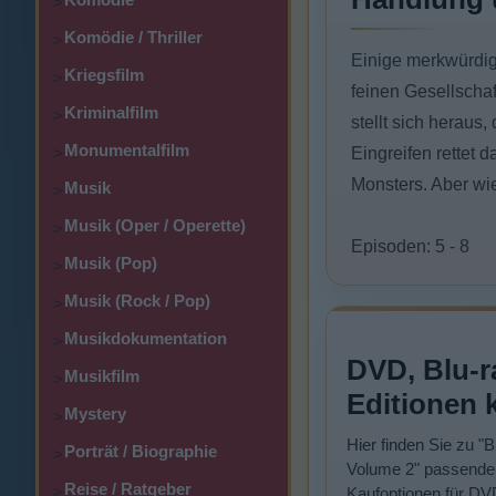
>
Komödie / Thriller
>
Einige merkwürdig
Kriegsfilm
>
feinen Gesellschaf
Kriminalfilm
>
stellt sich heraus
Monumentalfilm
>
Eingreifen rettet 
Monsters. Aber wi
Musik
>
Musik (Oper / Operette)
>
Episoden: 5 - 8
Musik (Pop)
>
Musik (Rock / Pop)
>
Musikdokumentation
>
DVD, Blu-r
Musikfilm
>
Editionen 
Mystery
>
Hier finden Sie zu "B
Porträt / Biographie
>
Volume 2" passende
Reise / Ratgeber
>
Kaufoptionen für DV