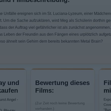
e Unfälle ereignen sich im St. Luciana-Lyzeum, einer Mädchens
t. Um die Sache aufzuklären, wird Meg als Schülerin dorthin g
, dass der Auftrag viel gefährlicher ist als zunächst angenomme
das Leben der Freundin aus den Fängen eines urplötzlich aufge
eso ähnelt sein Gehirn dem bereits bekannten Metal Brain?
ay und
Bewertung dieses
Fi
kaufen
Films:
mi
urst Angel -
Expo
(Zur Zeit noch keine Bewertung
Cove
vorhanden.)
"Bur
D, Blu-ray