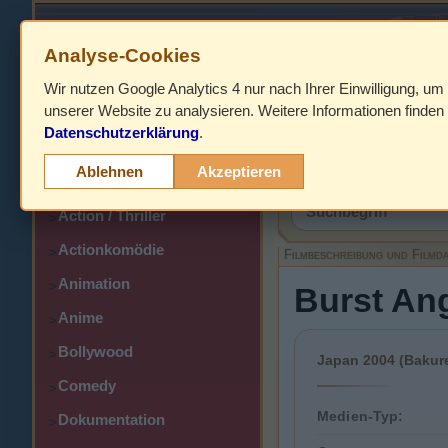
Analyse-Cookies
Wir nutzen Google Analytics 4 nur nach Ihrer Einwilligung, um
HOME
unserer Website zu analysieren. Weitere Informationen finden 
Datenschutzerklärung
.
Abenteuer
>
Filmbeschreibung,
Ablehnen
Akzeptieren
Action
>
Action / Thriller
>
Actionkomödie
>
Filmbeschreibung und Filmd
Animation
>
Burst Ang
Anime
>
Bollywood
>
Japan 2004 (Bakure
Comedy
>
Medien-Typ:
Dokumentation
>