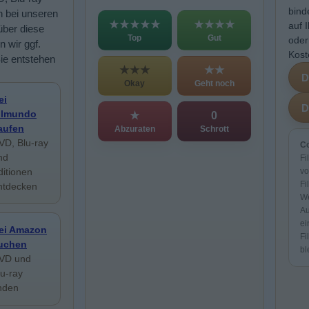
bind
n bei unseren
★★★★★
★★★★
auf 
über diese
Top
Gut
oder
n wir ggf.
Kost
Sie entstehen
★★★
★★
Okay
Geht noch
ei
ilmundo
★
0
aufen
Abzuraten
Schrott
VD, Blu-ray
Co
nd
Fi
ditionen
vo
Fi
ntdecken
We
Au
ei
ei Amazon
Fi
uchen
bl
VD und
lu-ray
inden