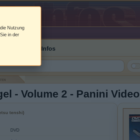
 die Nutzung
Sie in der
 Cover & DVD Infos
aten
el - Volume 2 - Panini Video
tsu tenshi)
DVD