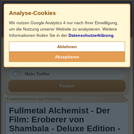
Analyse-Cookies
Wir nutzen Google Analytics 4 nur nach Ihrer Einwilligung,
um die Nutzung unserer Website zu analysieren. Weitere
HOME
Impressum
Links
Informationen finden Sie in der
Datenschutzerklärung
.
Filmbeschreibung, Cover & DVD Infos
Ablehnen
Akzeptieren
Mehr Treffer
Finden
Filmbeschreibung und Filmdaten
Fullmetal Alchemist - Der
Film: Eroberer von
Shambala - Deluxe Edition -