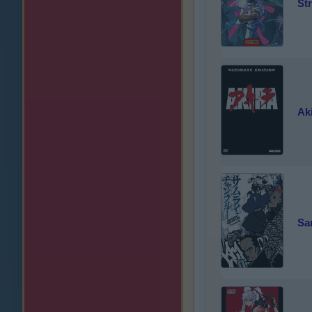
St
Aki
Sa