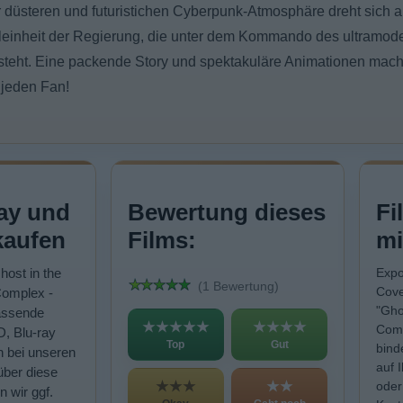
er düsteren und futuristichen Cyberpunk-Atmosphäre dreht sich a
aleinheit der Regierung, die unter dem Kommando des ultramo
teht. Eine packende Story und spektakuläre Animationen mach
 jeden Fan!
ay und
Bewertung dieses
Fi
kaufen
Films:
mi
host in the
Expo
(1 Bewertung)
Cove
Complex -
"Gho
assende
★★★★★
★★★★
Comp
D, Blu-ray
Top
Gut
bind
n bei unseren
auf 
über diese
★★★
★★
oder
n wir ggf.