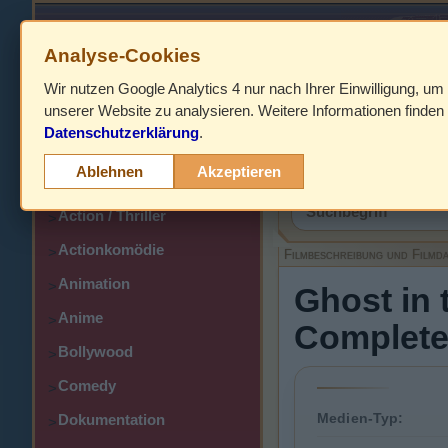
Analyse-Cookies
Wir nutzen Google Analytics 4 nur nach Ihrer Einwilligung, um
HOME
unserer Website zu analysieren. Weitere Informationen finden 
Datenschutzerklärung
.
Abenteuer
>
Filmbeschreibung,
Ablehnen
Akzeptieren
Action
>
Action / Thriller
>
Actionkomödie
>
Filmbeschreibung und Filmd
Animation
>
Ghost in 
Anime
>
Complete 
Bollywood
>
Comedy
>
Medien-Typ:
Dokumentation
>