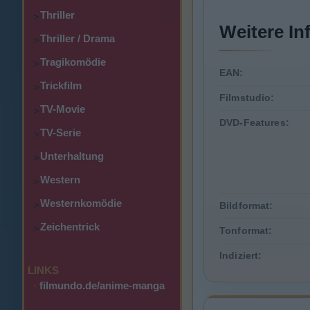
Thriller
>
Weitere In
Thriller / Drama
>
Tragikomödie
>
EAN:
Trickfilm
>
Filmstudio:
TV-Movie
>
DVD-Features:
TV-Serie
>
Unterhaltung
>
Western
>
Westernkomödie
>
Bildformat:
Zeichentrick
>
Tonformat:
Indiziert:
LINKS
·
filmundo.de/anime-manga