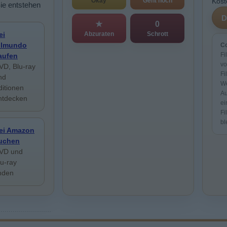
Okay
Geht noch
Kost
Sie entstehen
★
0
Abzuraten
Schrott
ei
ilmundo
Co
Fi
aufen
vo
VD, Blu-ray
Fi
nd
We
ditionen
Au
ntdecken
ei
Fi
bl
ei Amazon
uchen
VD und
lu-ray
inden