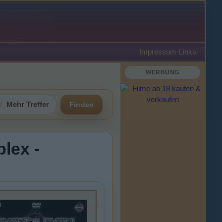
Impressum
·
Links
·
WERBUNG
Mehr Treffer
Finden
lex -