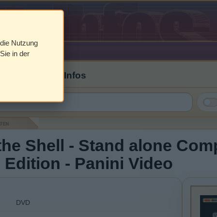
 die Nutzung
Sie in der
 Cover & DVD Infos
aten
the Shell - Stand alone Comp
Edition - Panini Video
DVD