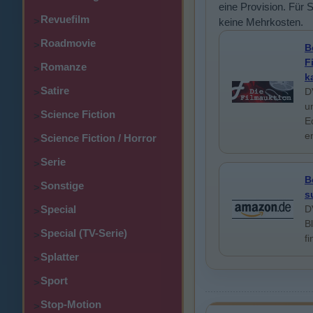
eine Provision. Für 
Revuefilm
>
keine Mehrkosten.
Roadmovie
>
B
F
Romanze
>
k
Satire
D
>
u
Science Fiction
>
E
e
Science Fiction / Horror
>
Serie
>
B
Sonstige
>
s
Special
D
>
B
Special (TV-Serie)
>
f
Splatter
>
Sport
>
Stop-Motion
>