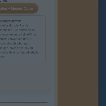
enlos!
pyright Hinweis:
lminfos.de, alle Rechte
rbehalten. Sie dürfen diese
lmbeschreibung frei auf Ihrer
bsite verwenden und in
ktionsbeschreibungen
nfügen, soweit der Link zu
lminfos.de unverändert erhalten
eibt.