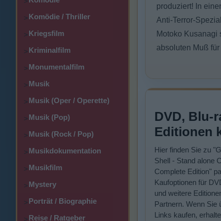
>
produziert! In ein
Komödie / Thriller
>
Anti-Terror-Spezi
Kriegsfilm
Motoko Kusanagi s
>
absoluten Muß für
Kriminalfilm
>
Monumentalfilm
>
Musik
>
Musik (Oper / Operette)
>
DVD, Blu-r
Musik (Pop)
>
Editionen 
Musik (Rock / Pop)
>
Hier finden Sie zu "G
Musikdokumentation
>
Shell - Stand alone 
Musikfilm
>
Complete Edition" p
Kaufoptionen für DV
Mystery
>
und weitere Editione
Porträt / Biographie
>
Partnern. Wenn Sie 
Links kaufen, erhalte
Reise / Ratgeber
>