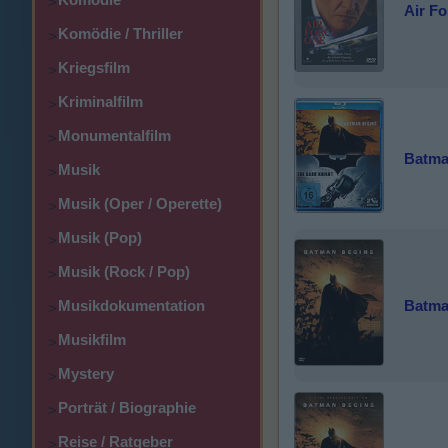
>
Air Fo
Komödie / Thriller
>
Kriegsfilm
>
Kriminalfilm
>
Monumentalfilm
>
Batma
Musik
>
Musik (Oper / Operette)
>
Musik (Pop)
>
Musik (Rock / Pop)
>
Batma
Musikdokumentation
>
Musikfilm
>
Mystery
>
Porträt / Biographie
>
Reise / Ratgeber
>