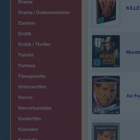
Drama
>
KILL
Drama / Dokumentation
>
Eastern
>
Erotik
>
Erotik / Thriller
>
Murder
Familie
>
Fantasy
>
Filmoperette
>
Historienfilm
>
Air F
Horror
>
Horrorkomödie
>
Kinderfilm
>
Klassiker
>
Komödie