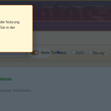
 die Nutzung
Sie in der
Mehr Treffer
Alle
DVD
Blu-ray
Oldman
einsamer Suchindex