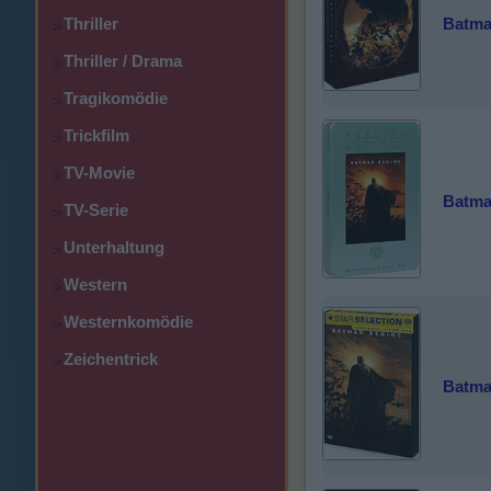
Batman
Thriller
>
Thriller / Drama
>
Tragikomödie
>
Trickfilm
>
TV-Movie
>
Batma
TV-Serie
>
Unterhaltung
>
Western
>
Westernkomödie
>
Zeichentrick
>
Batman