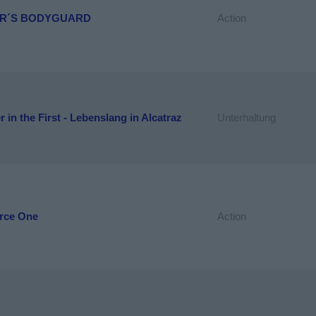
ER´S BODYGUARD
Action
 in the First - Lebenslang in Alcatraz
Unterhaltung
orce One
Action