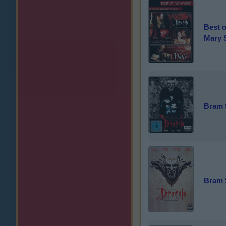
Best o
Mary S
Bram 
Bram 