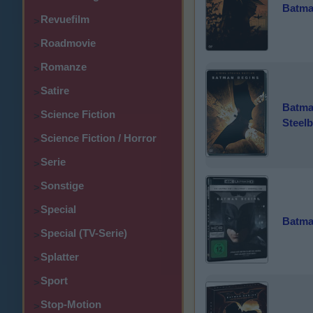
Batman
Revuefilm
>
Roadmovie
>
Romanze
>
Satire
>
Batman
Science Fiction
>
Steel
Science Fiction / Horror
>
Serie
>
Sonstige
>
Special
>
Batma
Special (TV-Serie)
>
Splatter
>
Sport
>
Stop-Motion
>