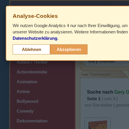
Analyse-Cookies
Wir nutzen Google Analytics 4 nur nach Ihrer Einwilligung, um
HOME
unserer Website zu analysieren. Weitere Informationen finden 
Datenschutzerklärung
.
Abenteuer
>
Suchergebnis
Ablehnen
Akzeptieren
Action
>
Action / Thriller
>
Actionkomödie
>
Ihre Trefferliste
Animation
>
Anime
Suche nach
Gary 
>
Seite 1
( von 3 )
Bollywood
>
nur Darsteller | gem
Comedy
>
Dokumentation
>