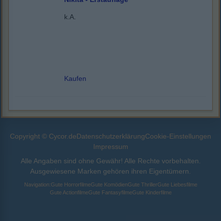
k.A.
Kaufen
Copyright © Cycor.de
Datenschutzerklärung
Cookie-Einstellungen
Impressum
Alle Angaben sind ohne Gewähr! Alle Rechte vorbehalten.
Ausgewiesene Marken gehören ihren Eigentümern.
Navigation:
Gute Horrorfilme
Gute Komödien
Gute Thriller
Gute Liebesfilme
Gute Actionfilme
Gute Fantasyfilme
Gute Kinderfilme