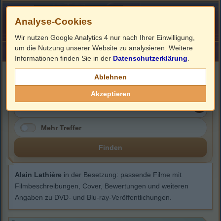
Analyse-Cookies
Wir nutzen Google Analytics 4 nur nach Ihrer Einwilligung,
um die Nutzung unserer Website zu analysieren. Weitere
HOME
Impressum
Links
Informationen finden Sie in der
Datenschutzerklärung
.
Alain Lathière
Ablehnen
Akzeptieren
Mehr Treffer
Finden
Alain Lathière
in der Besetzung: passende Filme mit
Filmbeschreibungen, Cover, Bewertungen und weiteren
Angaben zu DVD- und Blu-ray-Veröffentlichungen.