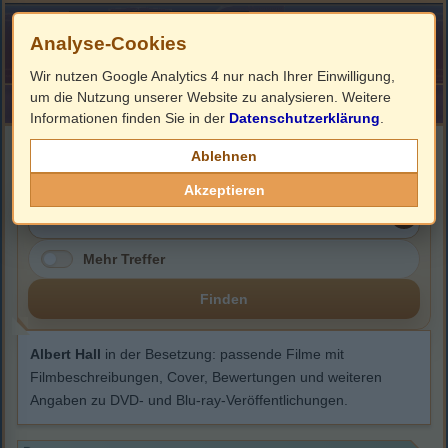
Analyse-Cookies
Wir nutzen Google Analytics 4 nur nach Ihrer Einwilligung,
um die Nutzung unserer Website zu analysieren. Weitere
HOME
Impressum
Links
Informationen finden Sie in der
Datenschutzerklärung
.
Albert Hall
Ablehnen
Akzeptieren
Mehr Treffer
Finden
Albert Hall
in der Besetzung: passende Filme mit
Filmbeschreibungen, Cover, Bewertungen und weiteren
Angaben zu DVD- und Blu-ray-Veröffentlichungen.