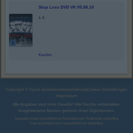
Stop Loss DVD VK 05.08.10
k.A.
Kaufen
Copyright © Cycor.de
Datenschutzerklärung
Cookie-Einstellungen
Impressum
Alle Angaben sind ohne Gewähr! Alle Rechte vorbehalten.
Ausgewiesene Marken gehören ihren Eigentümern.
Navigation:
Gute Horrorfilme
Gute Komödien
Gute Thriller
Gute Liebesfilme
Gute Actionfilme
Gute Fantasyfilme
Gute Kinderfilme