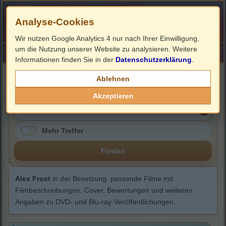
Analyse-Cookies
Wir nutzen Google Analytics 4 nur nach Ihrer Einwilligung,
um die Nutzung unserer Website zu analysieren. Weitere
HOME
Impressum
Links
Informationen finden Sie in der
Datenschutzerklärung
.
Alex Frost
Ablehnen
Akzeptieren
Mehr Treffer
Finden
Alex Frost
in der Besetzung: passende Filme mit
Filmbeschreibungen, Cover, Bewertungen und weiteren
Angaben zu DVD- und Blu-ray-Veröffentlichungen.