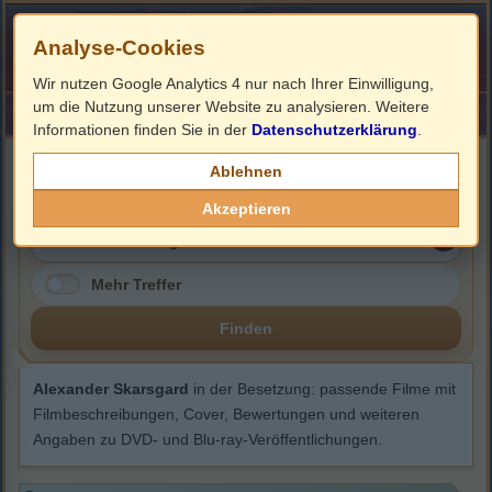
Analyse-Cookies
Wir nutzen Google Analytics 4 nur nach Ihrer Einwilligung,
um die Nutzung unserer Website zu analysieren. Weitere
HOME
Impressum
Links
Informationen finden Sie in der
Datenschutzerklärung
.
Alexander Skarsgard
Ablehnen
Akzeptieren
Mehr Treffer
Finden
Alexander Skarsgard
in der Besetzung: passende Filme mit
Filmbeschreibungen, Cover, Bewertungen und weiteren
Angaben zu DVD- und Blu-ray-Veröffentlichungen.