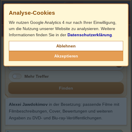
Analyse-Cookies
Wir nutzen Google Analytics 4 nur nach Ihrer Einwilligung,
um die Nutzung unserer Website zu analysieren. Weitere
HOME
Impressum
Links
Informationen finden Sie in der
Datenschutzerklärung
.
Alexei Jawdokimov
Ablehnen
Akzeptieren
Mehr Treffer
Finden
Alexei Jawdokimov
in der Besetzung: passende Filme mit
Filmbeschreibungen, Cover, Bewertungen und weiteren
Angaben zu DVD- und Blu-ray-Veröffentlichungen.