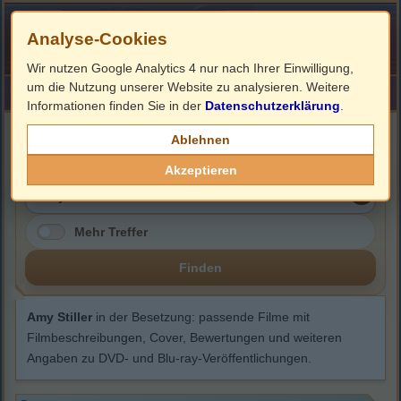
Analyse-Cookies
Wir nutzen Google Analytics 4 nur nach Ihrer Einwilligung,
um die Nutzung unserer Website zu analysieren. Weitere
HOME
Impressum
Links
Informationen finden Sie in der
Datenschutzerklärung
.
Amy Stiller
Ablehnen
Akzeptieren
Mehr Treffer
Finden
Amy Stiller
in der Besetzung: passende Filme mit
Filmbeschreibungen, Cover, Bewertungen und weiteren
Angaben zu DVD- und Blu-ray-Veröffentlichungen.