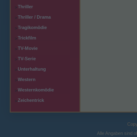
Thriller
>
Thriller / Drama
>
Tragikomödie
>
Trickfilm
>
TV-Movie
>
TV-Serie
>
Unterhaltung
>
Western
>
Westernkomödie
>
Zeichentrick
>
Copy
Alle Angaben sind 