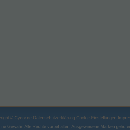
right © Cycor.de
-
Datenschutzerklärung
-
Cookie-Einstellungen
-
Impre
ohne Gewähr! Alle Rechte vorbehalten. Ausgewiesene Marken gehören