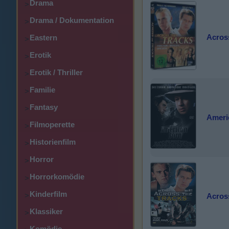
Drama
>
Drama / Dokumentation
>
Acros
Eastern
>
Erotik
>
Erotik / Thriller
>
Familie
>
Fantasy
>
Ameri
Filmoperette
>
Historienfilm
>
Horror
>
Horrorkomödie
>
Kinderfilm
>
Acros
Klassiker
>
Komödie