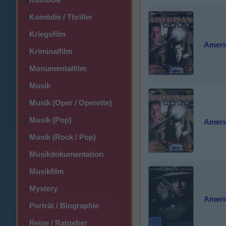
>
Komödie / Thriller
>
Kriegsfilm
>
Ameri
Kriminalfilm
>
Monumentalfilm
>
Musik
>
Musik (Oper / Operette)
>
Musik (Pop)
>
Ameri
Musik (Rock / Pop)
>
Musikdokumentation
>
Musikfilm
>
Mystery
>
Ameri
Porträt / Biographie
>
Reise / Ratgeber
>