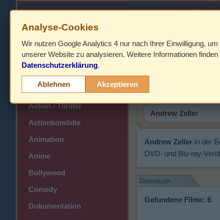
Analyse-Cookies
Wir nutzen Google Analytics 4 nur nach Ihrer Einwilligung, um
HOME
unserer Website zu analysieren. Weitere Informationen finden 
Datenschutzerklärung
.
Abenteuer
Andrew Ze
>
Ablehnen
Akzeptieren
Action
>
Action / Thriller
>
Actionkomödie
>
Animation
>
Andrew Zeller
in der 
DVD- und Blu-ray-Veröf
Anime
>
Bollywood
>
Darsteller
Comedy
>
Gefundene Filme: 6
Dokumentation
>