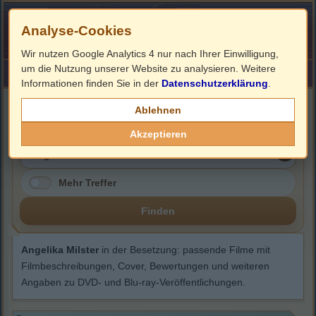
Analyse-Cookies
Wir nutzen Google Analytics 4 nur nach Ihrer Einwilligung,
um die Nutzung unserer Website zu analysieren. Weitere
HOME
Impressum
Links
Informationen finden Sie in der
Datenschutzerklärung
.
Angelika Milster
Ablehnen
Akzeptieren
Mehr Treffer
Finden
Angelika Milster
in der Besetzung: passende Filme mit
Filmbeschreibungen, Cover, Bewertungen und weiteren
Angaben zu DVD- und Blu-ray-Veröffentlichungen.