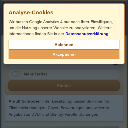
Analyse-Cookies
Wir nutzen Google Analytics 4 nur nach Ihrer Einwilligung,
um die Nutzung unserer Website zu analysieren. Weitere
HOME
Impressum
Links
Informationen finden Sie in der
Datenschutzerklärung
.
Arnulf Schröder
Ablehnen
Akzeptieren
Mehr Treffer
Finden
Arnulf Schröder
in der Besetzung: passende Filme mit
Filmbeschreibungen, Cover, Bewertungen und weiteren
Angaben zu DVD- und Blu-ray-Veröffentlichungen.