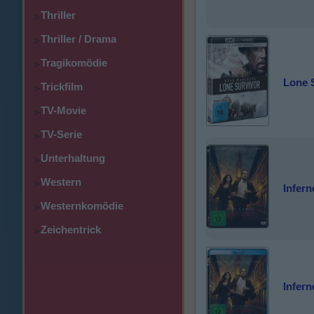
Thriller
>
Thriller / Drama
>
Tragikomödie
>
Lone S
Trickfilm
>
TV-Movie
>
TV-Serie
>
Unterhaltung
>
Western
>
Infern
Westernkomödie
>
Zeichentrick
>
Infern