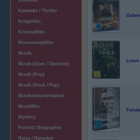
>
Komödie / Thriller
>
Galves
Kriegsfilm
>
Kriminalfilm
>
Monumentalfilm
>
Musik
>
Leave 
Musik (Oper / Operette)
>
Musik (Pop)
>
Musik (Rock / Pop)
>
Musikdokumentation
>
Musikfilm
>
Feinde
Mystery
>
Porträt / Biographie
>
Reise / Ratgeber
>