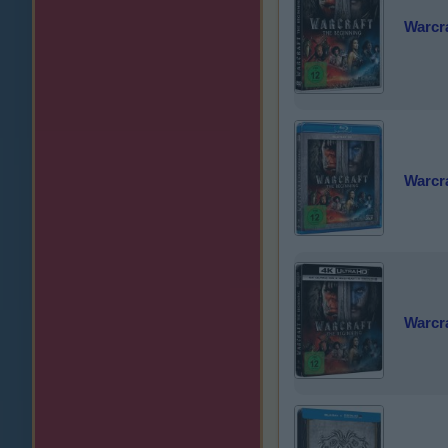
Warcra
Warcra
Warcra