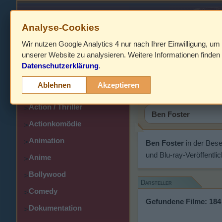
Analyse-Cookies
Wir nutzen Google Analytics 4 nur nach Ihrer Einwilligung, um
HOME
unserer Website zu analysieren. Weitere Informationen finden 
Datenschutzerklärung
.
Abenteuer
Ben Foste
>
Ablehnen
Akzeptieren
Action
>
Action / Thriller
>
Actionkomödie
>
Animation
>
Ben Foster
in der Bes
und Blu-ray-Veröffentli
Anime
>
Bollywood
>
Darsteller
Comedy
>
Gefundene Filme: 184
Dokumentation
>