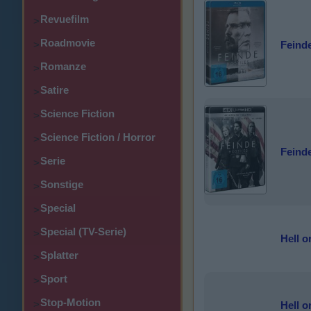
Revuefilm
>
Roadmovie
Feinde
>
Romanze
>
Satire
>
Science Fiction
>
Science Fiction / Horror
>
Feinde
Serie
>
Sonstige
>
Special
>
Special (TV-Serie)
>
Hell o
Splatter
>
Sport
>
Stop-Motion
>
Hell o