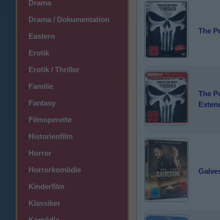
Drama
>
Drama / Dokumentation
>
The P
Eastern
>
Erotik
>
Erotik / Thriller
>
Familie
>
The P
Fantasy
>
Exten
Filmoperette
>
Historienfilm
>
Horror
>
Horrorkomödie
Galves
>
Kinderfilm
>
Klassiker
>
Komödie