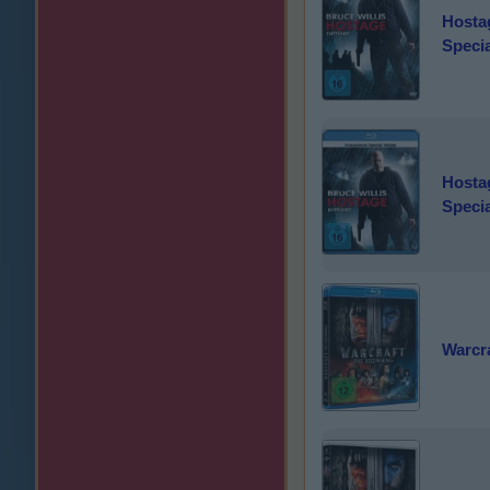
Hostag
Specia
Hostag
Specia
Warcra