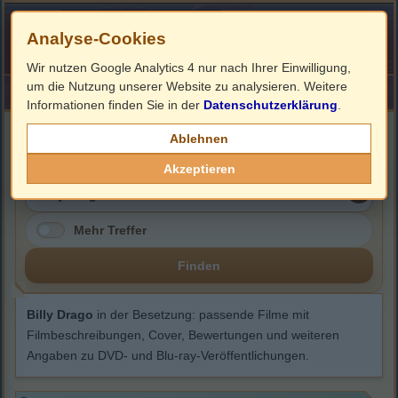
Analyse-Cookies
Wir nutzen Google Analytics 4 nur nach Ihrer Einwilligung,
um die Nutzung unserer Website zu analysieren. Weitere
HOME
Impressum
Links
Informationen finden Sie in der
Datenschutzerklärung
.
Billy Drago
Ablehnen
Akzeptieren
Mehr Treffer
Finden
Billy Drago
in der Besetzung: passende Filme mit
Filmbeschreibungen, Cover, Bewertungen und weiteren
Angaben zu DVD- und Blu-ray-Veröffentlichungen.