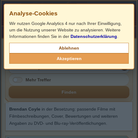
Analyse-Cookies
Wir nutzen Google Analytics 4 nur nach Ihrer Einwilligung,
um die Nutzung unserer Website zu analysieren. Weitere
HOME
Impressum
Links
Informationen finden Sie in der
Datenschutzerklärung
.
Brendan Coyle
Ablehnen
Akzeptieren
Mehr Treffer
Finden
Brendan Coyle
in der Besetzung: passende Filme mit
Filmbeschreibungen, Cover, Bewertungen und weiteren
Angaben zu DVD- und Blu-ray-Veröffentlichungen.