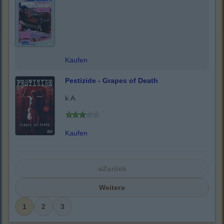
Kaufen
Pestizide - Grapes of Death
k.A.
Kaufen
«
Zurück
»
Weiter
1
2
3