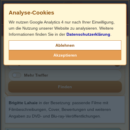
Analyse-Cookies
Wir nutzen Google Analytics 4 nur nach Ihrer Einwilligung,
um die Nutzung unserer Website zu analysieren. Weitere
HOME
Impressum
Links
Informationen finden Sie in der
Datenschutzerklärung
.
Brigitte Lahaie
Ablehnen
Akzeptieren
Mehr Treffer
Finden
Brigitte Lahaie
in der Besetzung: passende Filme mit
Filmbeschreibungen, Cover, Bewertungen und weiteren
Angaben zu DVD- und Blu-ray-Veröffentlichungen.