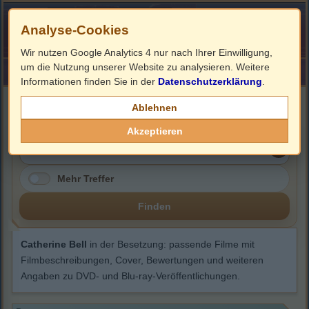
Analyse-Cookies
Wir nutzen Google Analytics 4 nur nach Ihrer Einwilligung,
um die Nutzung unserer Website zu analysieren. Weitere
HOME
Impressum
Links
Informationen finden Sie in der
Datenschutzerklärung
.
Catherine Bell
Ablehnen
Akzeptieren
Mehr Treffer
Finden
Catherine Bell
in der Besetzung: passende Filme mit
Filmbeschreibungen, Cover, Bewertungen und weiteren
Angaben zu DVD- und Blu-ray-Veröffentlichungen.