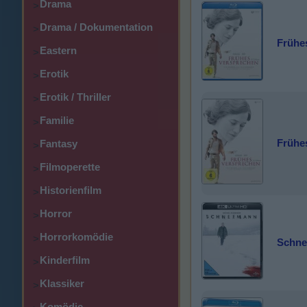
Drama
>
Drama / Dokumentation
>
Frühe
Eastern
>
Erotik
>
Erotik / Thriller
>
Familie
>
Frühe
Fantasy
>
Filmoperette
>
Historienfilm
>
Horror
>
Horrorkomödie
>
Schne
Kinderfilm
>
Klassiker
>
Komödie