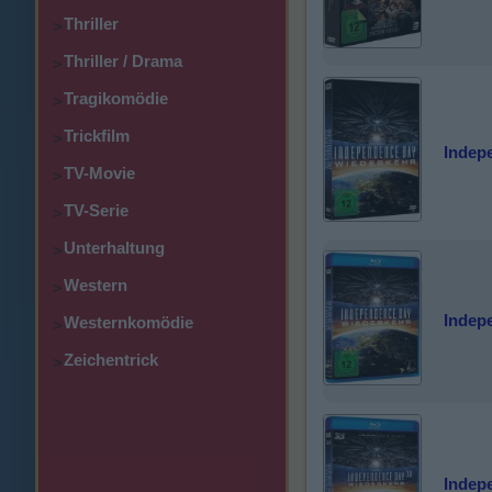
Thriller
>
Thriller / Drama
>
Tragikomödie
>
Trickfilm
>
Indep
TV-Movie
>
TV-Serie
>
Unterhaltung
>
Western
>
Indep
Westernkomödie
>
Zeichentrick
>
Indep