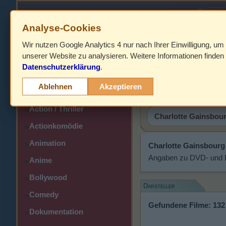
Analyse-Cookies
Wir nutzen Google Analytics 4 nur nach Ihrer Einwilligung, um
HOME
unserer Website zu analysieren. Weitere Informationen finden 
Datenschutzerklärung
.
Abenteuer
Charlotte
>
Ablehnen
Akzeptieren
Action
>
Action / Thriller
>
Actionkomödie
>
Animation
>
Charlotte Gainsbourg
Angaben zu DVD- und Bl
Anime
>
Bollywood
>
Darsteller
Comedy
>
Gefundene Filme: 132
Dokumentation
>