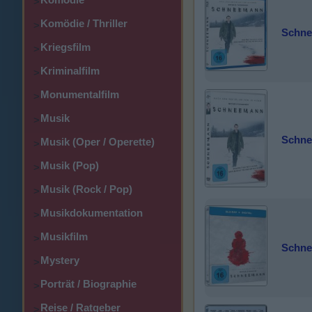
>
Komödie / Thriller
>
Schn
Kriegsfilm
>
Kriminalfilm
>
Monumentalfilm
>
Musik
>
Schn
Musik (Oper / Operette)
>
Musik (Pop)
>
Musik (Rock / Pop)
>
Musikdokumentation
>
Musikfilm
>
Schne
Mystery
>
Porträt / Biographie
>
Reise / Ratgeber
>