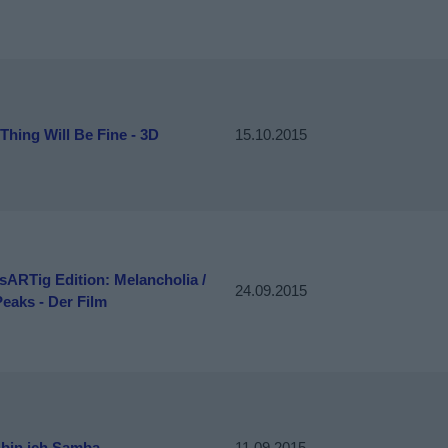
Thing Will Be Fine - 3D
15.10.2015
sARTig Edition: Melancholia /
24.09.2015
eaks - Der Film
 bin ich Samba
11.09.2015