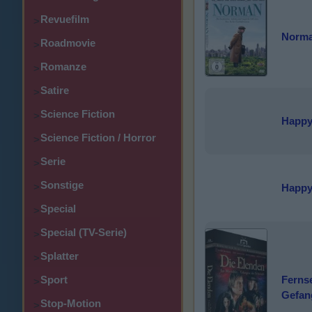
Revuefilm
>
Norm
Roadmovie
>
Romanze
>
Satire
>
Science Fiction
>
Happy
Science Fiction / Horror
>
Serie
>
Sonstige
>
Happy
Special
>
Special (TV-Serie)
>
Splatter
>
Sport
Ferns
>
Gefan
Stop-Motion
>