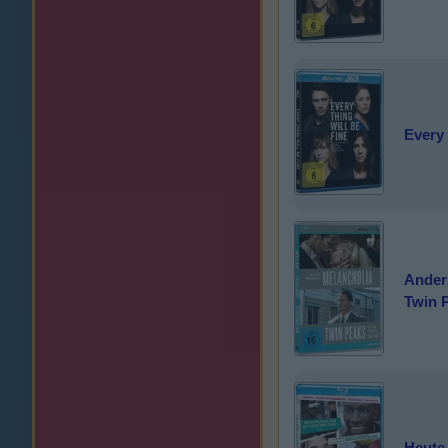
Every 
Ander
Twin P
Heute