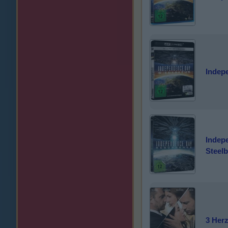
Indep
Indep
Steel
3 Her