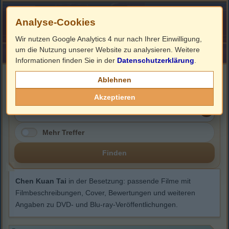
Analyse-Cookies
Wir nutzen Google Analytics 4 nur nach Ihrer Einwilligung,
um die Nutzung unserer Website zu analysieren. Weitere
HOME
Impressum
Links
Informationen finden Sie in der
Datenschutzerklärung
.
Chen Kuan Tai
Ablehnen
Akzeptieren
Mehr Treffer
Finden
Chen Kuan Tai
in der Besetzung: passende Filme mit
Filmbeschreibungen, Cover, Bewertungen und weiteren
Angaben zu DVD- und Blu-ray-Veröffentlichungen.