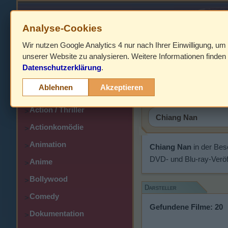
Analyse-Cookies
Wir nutzen Google Analytics 4 nur nach Ihrer Einwilligung, um
HOME
unserer Website zu analysieren. Weitere Informationen finden 
Datenschutzerklärung
.
Abenteuer
Chiang N
>
Ablehnen
Akzeptieren
Action
>
Action / Thriller
>
Actionkomödie
>
Animation
>
Chiang Nan
in der Bes
DVD- und Blu-ray-Veröf
Anime
>
Bollywood
>
Darsteller
Comedy
>
Gefundene Filme: 20
Dokumentation
>