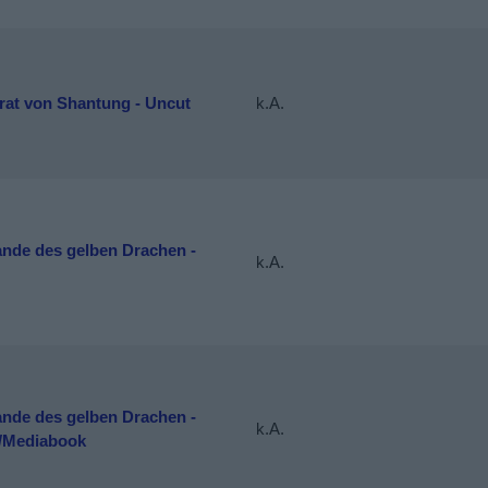
rat von Shantung - Uncut
k.A.
ande des gelben Drachen -
k.A.
ande des gelben Drachen -
k.A.
/Mediabook