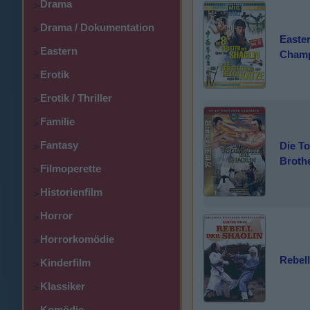
Drama
>
Drama / Dokumentation
>
Easter
Eastern
>
Cham
Erotik
>
Erotik / Thriller
>
Familie
>
Fantasy
Die To
>
Broth
Filmoperette
>
Historienfilm
>
Horror
>
Horrorkomödie
>
Rebell
Kinderfilm
>
Klassiker
>
Komödie