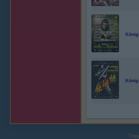
König 
König 
Copy