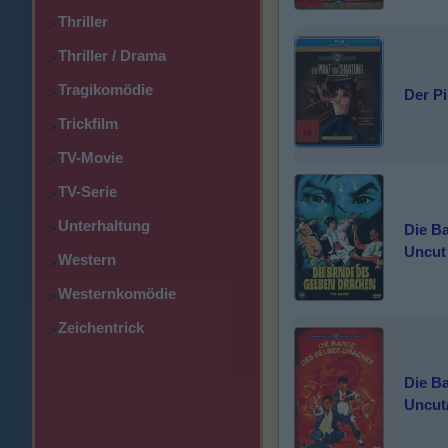
Thriller
>
Thriller / Drama
>
Tragikomödie
>
Der Pi
Trickfilm
>
TV-Movie
>
TV-Serie
>
Unterhaltung
>
Die B
Uncut
Western
>
Westernkomödie
>
Zeichentrick
>
Die B
Uncut