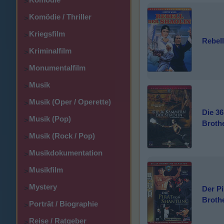
>
Komödie / Thriller
>
Kriegsfilm
>
Rebell
Kriminalfilm
>
Monumentalfilm
>
Musik
>
Musik (Oper / Operette)
>
Die 3
Musik (Pop)
>
Broth
Musik (Rock / Pop)
>
Musikdokumentation
>
Musikfilm
>
Mystery
>
Der P
Broth
Porträt / Biographie
>
Reise / Ratgeber
>