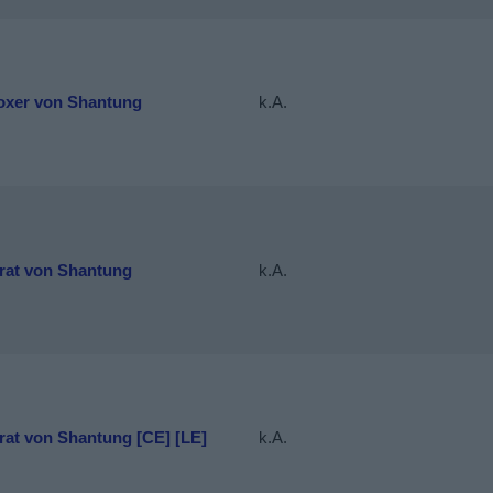
oxer von Shantung
k.A.
irat von Shantung
k.A.
rat von Shantung [CE] [LE]
k.A.