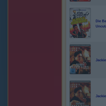
Die B
Uncut
Jacki
Jacki