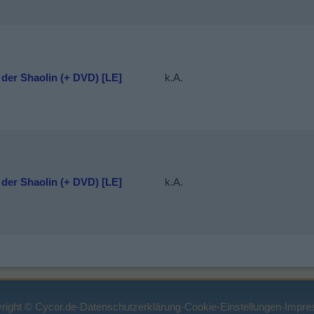
der Shaolin (+ DVD) [LE]
k.A.
der Shaolin (+ DVD) [LE]
k.A.
right © Cycor.de
-
Datenschutzerklärung
-
Cookie-Einstellungen
-
Impre