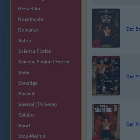
Revuefilm
>
Roadmovie
>
Der B
Romanze
>
Satire
>
Science Fiction
>
Science Fiction / Horror
>
Serie
>
Der P
Sonstige
>
Special
>
Special (TV-Serie)
>
Splatter
>
Der Pi
Sport
>
Stop-Motion
>