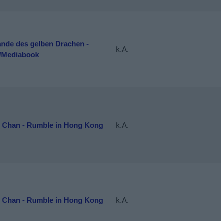
ande des gelben Drachen -
k.A.
/Mediabook
e Chan - Rumble in Hong Kong
k.A.
e Chan - Rumble in Hong Kong
k.A.