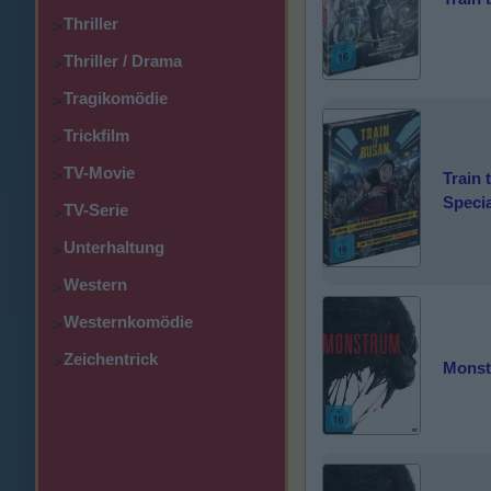
Thriller
>
Thriller / Drama
>
Tragikomödie
>
Trickfilm
>
TV-Movie
>
Train 
Specia
TV-Serie
>
Unterhaltung
>
Western
>
Westernkomödie
>
Zeichentrick
>
Mons