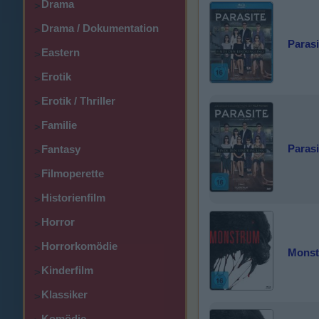
Drama
>
Drama / Dokumentation
>
Parasi
Eastern
>
Erotik
>
Erotik / Thriller
>
Familie
>
Parasi
Fantasy
>
Filmoperette
>
Historienfilm
>
Horror
>
Horrorkomödie
>
Mons
Kinderfilm
>
Klassiker
>
Komödie