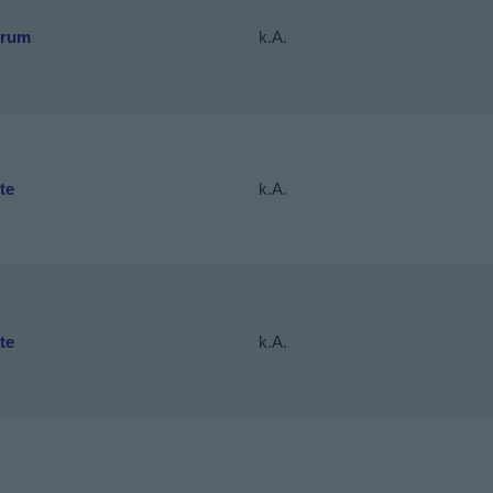
trum
k.A.
te
k.A.
te
k.A.