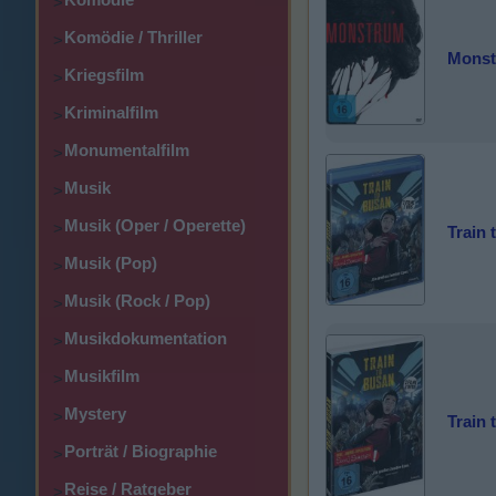
>
Komödie / Thriller
>
Mons
Kriegsfilm
>
Kriminalfilm
>
Monumentalfilm
>
Musik
>
Musik (Oper / Operette)
>
Train 
Musik (Pop)
>
Musik (Rock / Pop)
>
Musikdokumentation
>
Musikfilm
>
Mystery
>
Train 
Porträt / Biographie
>
Reise / Ratgeber
>