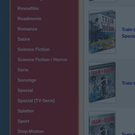
Revuefilm
>
Roadmovie
>
Romanze
Train 
>
Specia
Satire
>
Science Fiction
>
Science Fiction / Horror
>
Serie
>
Sonstige
>
Train 
Special
>
Special (TV-Serie)
>
Splatter
>
Sport
>
Stop-Motion
>
Train 