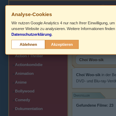
Analyse-Cookies
Wir nutzen Google Analytics 4 nur nach Ihrer Einwilligung, um
HOME
unserer Website zu analysieren. Weitere Informationen finden 
Datenschutzerklärung
.
Abenteuer
Choi Woo-
>
Ablehnen
Akzeptieren
Action
>
Action / Thriller
>
Actionkomödie
>
Animation
>
Choi Woo-sik
in der B
DVD- und Blu-ray-Veröf
Anime
>
Bollywood
>
Darsteller
Comedy
>
Gefundene Filme: 23
Dokumentation
>