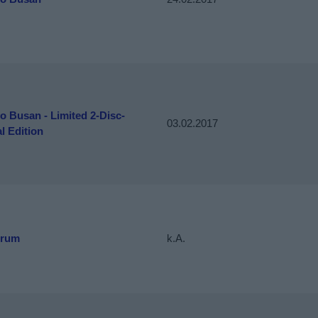
to Busan - Limited 2-Disc-
03.02.2017
l Edition
trum
k.A.