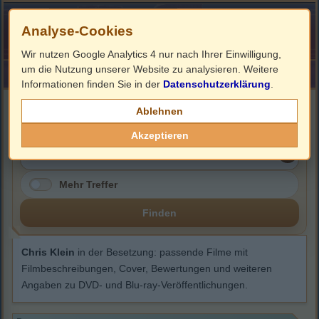
Analyse-Cookies
Wir nutzen Google Analytics 4 nur nach Ihrer Einwilligung,
um die Nutzung unserer Website zu analysieren. Weitere
HOME
Impressum
Links
Informationen finden Sie in der
Datenschutzerklärung
.
Chris Klein
Ablehnen
Akzeptieren
Mehr Treffer
Finden
Chris Klein
in der Besetzung: passende Filme mit
Filmbeschreibungen, Cover, Bewertungen und weiteren
Angaben zu DVD- und Blu-ray-Veröffentlichungen.