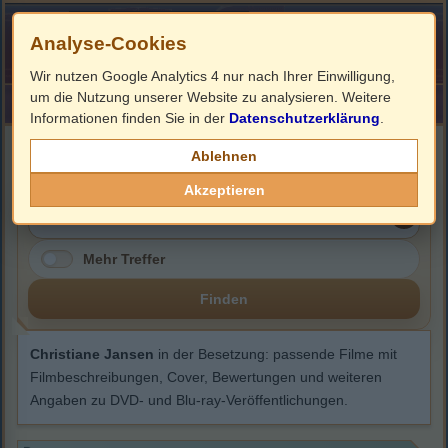
Analyse-Cookies
Wir nutzen Google Analytics 4 nur nach Ihrer Einwilligung,
um die Nutzung unserer Website zu analysieren. Weitere
HOME
Impressum
Links
Informationen finden Sie in der
Datenschutzerklärung
.
Christiane Jansen
Ablehnen
Akzeptieren
Mehr Treffer
Finden
Christiane Jansen
in der Besetzung: passende Filme mit
Filmbeschreibungen, Cover, Bewertungen und weiteren
Angaben zu DVD- und Blu-ray-Veröffentlichungen.