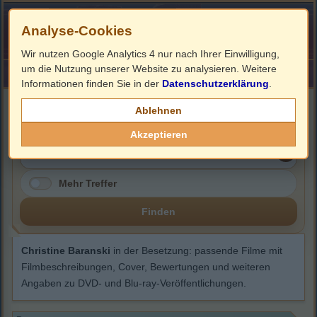
Analyse-Cookies
Wir nutzen Google Analytics 4 nur nach Ihrer Einwilligung,
um die Nutzung unserer Website zu analysieren. Weitere
HOME
Impressum
Links
Informationen finden Sie in der
Datenschutzerklärung
.
Christine Baranski
Ablehnen
Akzeptieren
Mehr Treffer
Finden
Christine Baranski
in der Besetzung: passende Filme mit
Filmbeschreibungen, Cover, Bewertungen und weiteren
Angaben zu DVD- und Blu-ray-Veröffentlichungen.