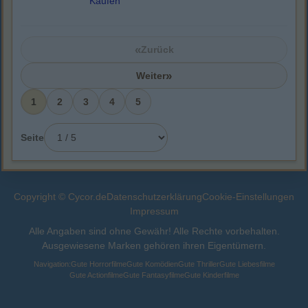
Kaufen
«
Zurück
»
Weiter
1
2
3
4
5
Seite
Copyright © Cycor.de
Datenschutzerklärung
Cookie-Einstellungen
Impressum
Alle Angaben sind ohne Gewähr! Alle Rechte vorbehalten.
Ausgewiesene Marken gehören ihren Eigentümern.
Navigation:
Gute Horrorfilme
Gute Komödien
Gute Thriller
Gute Liebesfilme
Gute Actionfilme
Gute Fantasyfilme
Gute Kinderfilme