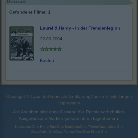
Darsteller
Gefundene Filme: 1
Laurel & Hardy - In der Fremdenlegion
22.06.2004
Kaufen
Copyright © Cycor.de
Datenschutzerklärung
Cookie-Einstellungen
Impressum
Alle Angaben sind ohne Gewähr! Alle Rechte vorbehalten.
Ausgewiesene Marken gehören ihren Eigentümern.
Navigation:
Gute Horrorfilme
Gute Komödien
Gute Thriller
Gute Liebesfilme
Gute Actionfilme
Gute Fantasyfilme
Gute Kinderfilme