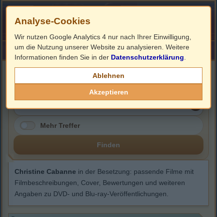
Analyse-Cookies
Wir nutzen Google Analytics 4 nur nach Ihrer Einwilligung,
um die Nutzung unserer Website zu analysieren. Weitere
HOME
Impressum
Links
Informationen finden Sie in der
Datenschutzerklärung
.
Christine Cabanne
Ablehnen
Akzeptieren
Mehr Treffer
Finden
Christine Cabanne
in der Besetzung: passende Filme mit
Filmbeschreibungen, Cover, Bewertungen und weiteren
Angaben zu DVD- und Blu-ray-Veröffentlichungen.